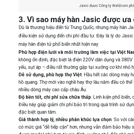
Jasic được Công ty Weldcom phâ
3. Vì sao máy hàn Jasic được ưa
Dù là thương hiệu đến từ Trung Quốc, nhưng máy hàn Jasi
điều kiện sử dụng đến chi phí đầu tư. Đây là lý do Jasi
máy hàn điện tử phổ biến nhất hiện nay.
Phù hợp điện lưới và môi trường làm việc tại Việt N
không ổn định, đặc biệt là điện 220V dân dụng và 380V 
yếu, sụt áp – điều rất thường gặp tại xưởng cơ khí nhỏ 
Dễ sử dụng, phù hợp thợ Việt
: Hầu hết các dòng máy h
hồ quang. Thợ mới vào nghề hay thợ lâu năm đều có thể 
nhiều dòng máy cao cấp châu Âu.
Độ bền tốt, chi phí sửa chữa thấp
: Linh kiện phổ biến, 
Điều này giúp giảm chi phí bảo trì trong quá trình sử d
đặc biệt quan tâm.
Giá thành hợp lý, nhiều phân khúc lựa chọn
: So với c
có mức giá “dễ tiếp cận” hơn, nhưng vẫn đảm bảo hiệu 