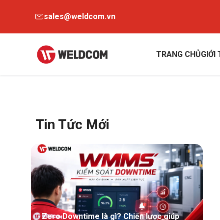
sales@weldcom.vn
TRANG CHỦ
GIỚI
Tin Tức Mới
Zero Downtime là gì? Chiến lược giúp