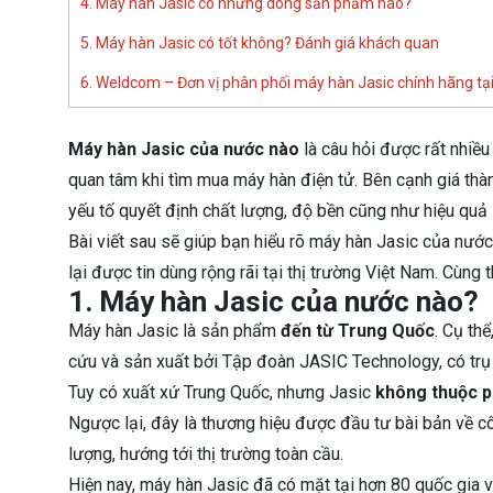
4. Máy hàn Jasic có những dòng sản phẩm nào?
5. Máy hàn Jasic có tốt không? Đánh giá khách quan
6. Weldcom – Đơn vị phân phối máy hàn Jasic chính hãng tạ
Máy hàn Jasic của nước nào
là câu hỏi được rất nhiều
quan tâm khi tìm mua máy hàn điện tử. Bên cạnh giá thàn
yếu tố quyết định chất lượng, độ bền cũng như hiệu quả 
Bài viết sau sẽ giúp bạn hiểu rõ máy hàn Jasic của nước 
lại được tin dùng rộng rãi tại thị trường Việt Nam. Cùng 
1. Máy hàn Jasic của nước nào?
Máy hàn Jasic là sản phẩm
đến từ Trung Quốc
. Cụ th
cứu và sản xuất bởi Tập đoàn JASIC Technology, có trụ 
Tuy có xuất xứ Trung Quốc, nhưng Jasic
không thuộc p
Ngược lại, đây là thương hiệu được đầu tư bài bản về c
lượng, hướng tới thị trường toàn cầu.
Hiện nay, máy hàn Jasic đã có mặt tại hơn 80 quốc gia v