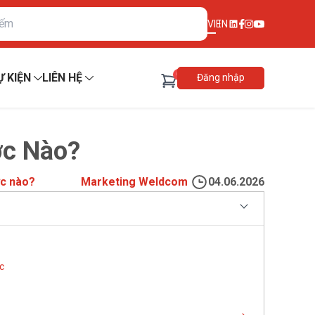
VI
EN
0
Ự KIỆN
LIÊN HỆ
Đăng nhập
ớc Nào?
ớc nào?
Marketing Weldcom
04.06.2026
c