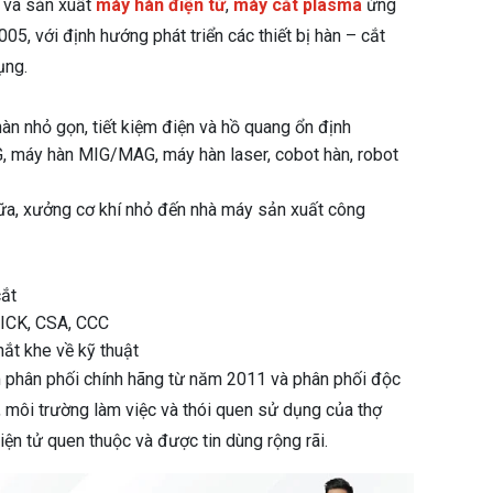
u và sản xuất
máy hàn điện tử
,
máy cắt plasma
ứng
5, với định hướng phát triển các thiết bị hàn – cắt
ụng.
àn nhỏ gọn, tiết kiệm điện và hồ quang ổn định
 máy hàn MIG/MAG, máy hàn laser, cobot hàn, robot
hữa, xưởng cơ khí nhỏ đến nhà máy sản xuất công
cắt
TICK, CSA, CCC
ắt khe về kỹ thuật
 phân phối chính hãng từ năm 2011 và phân phối độc
, môi trường làm việc và thói quen sử dụng của thợ
iện tử quen thuộc và được tin dùng rộng rãi.