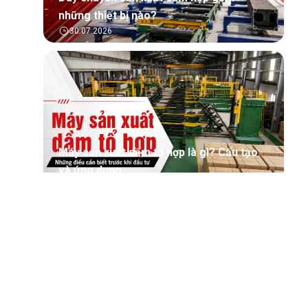
những thiết bị nào?
30.07.2026
Máy sản xuất dầm tổ hợp là gì? Cấu tạo
và ứng dụng
30.07.2026
Tìm hiểu tổng quan về phần mềm quản lý