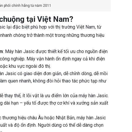
n phối chính hãng từ năm 2011
 chuộng tại Việt Nam?
c lại đặc biệt phù hợp với thị trường Việt Nam, từ
c nhanh chóng trở thành một trong những thương hiệu
am
: Máy hàn Jasic được thiết kế tối ưu cho nguồn điện
công nghiệp. Máy vận hành ổn định ngay cả khi điện
hoặc khu vực ngoài đô thị.
àn Jasic có giao diện đơn giản, dễ chỉnh dòng, dễ mồi
làm quen nhanh, không đòi hỏi thao tác phức tạp như
dễ thay thế, ít lỗi vặt là ưu điểm lớn của máy hàn Jasic.
ụng dài hạn – yếu tố được thợ cơ khí và xưởng sản xuất
ác thương hiệu châu Âu hoặc Nhật Bản, máy hàn Jasic
suất và độ ổn định. Người dùng có thể dễ dàng chọn