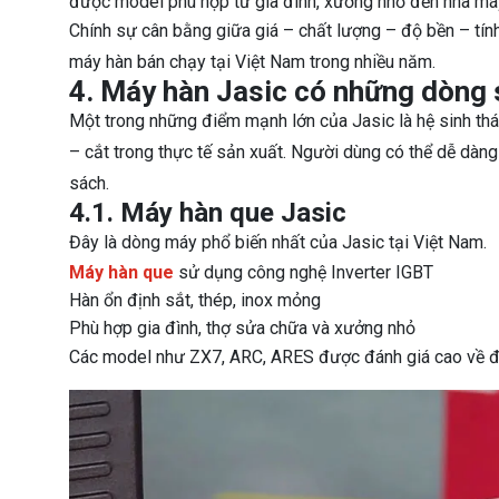
được model phù hợp từ gia đình, xưởng nhỏ đến nhà má
Chính sự cân bằng giữa giá – chất lượng – độ bền – tính
máy hàn bán chạy tại Việt Nam trong nhiều năm.
4. Máy hàn Jasic có những dòng
Một trong những điểm mạnh lớn của Jasic là hệ sinh th
– cắt trong thực tế sản xuất. Người dùng có thể dễ dàng
sách.
4.1. Máy hàn que Jasic
Đây là dòng máy phổ biến nhất của Jasic tại Việt Nam.
Máy hàn que
sử dụng công nghệ Inverter IGBT
Hàn ổn định sắt, thép, inox mỏng
Phù hợp gia đình, thợ sửa chữa và xưởng nhỏ
Các model như ZX7, ARC, ARES được đánh giá cao về độ