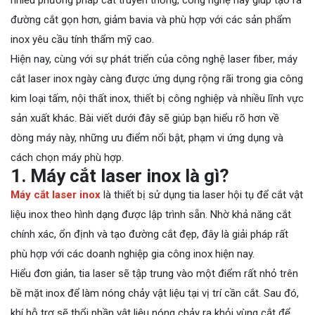
nhiều phương pháp cắt truyền thống, công nghệ này giúp tạo ra
đường cắt gọn hơn, giảm bavia và phù hợp với các sản phẩm
inox yêu cầu tính thẩm mỹ cao.
Hiện nay, cùng với sự phát triển của công nghệ laser fiber, máy
cắt laser inox ngày càng được ứng dụng rộng rãi trong gia công
kim loại tấm, nội thất inox, thiết bị công nghiệp và nhiều lĩnh vực
sản xuất khác. Bài viết dưới đây sẽ giúp bạn hiểu rõ hơn về
dòng máy này, những ưu điểm nổi bật, phạm vi ứng dụng và
cách chọn máy phù hợp.
1. Máy cắt laser inox là gì?
Máy cắt laser inox
là thiết bị sử dụng tia laser hội tụ để cắt vật
liệu inox theo hình dạng được lập trình sẵn. Nhờ khả năng cắt
chính xác, ổn định và tạo đường cắt đẹp, đây là giải pháp rất
phù hợp với các doanh nghiệp gia công inox hiện nay.
Hiểu đơn giản, tia laser sẽ tập trung vào một điểm rất nhỏ trên
bề mặt inox để làm nóng chảy vật liệu tại vị trí cần cắt. Sau đó,
khí hỗ trợ sẽ thổi phần vật liệu nóng chảy ra khỏi vùng cắt để