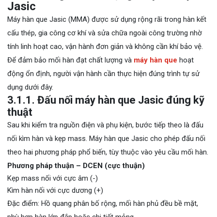
Jasic
Máy hàn que Jasic (MMA) được sử dụng rộng rãi trong hàn kết
cấu thép, gia công cơ khí và sửa chữa ngoài công trường nhờ
tính linh hoạt cao, vận hành đơn giản và không cần khí bảo vệ.
Để đảm bảo mối hàn đạt chất lượng và
máy hàn que
hoạt
động ổn định, người vận hành cần thực hiện đúng trình tự sử
dụng dưới đây.
3.1.1. Đấu nối máy hàn que Jasic đúng kỹ
thuật
Sau khi kiểm tra nguồn điện và phụ kiện, bước tiếp theo là đấu
nối kìm hàn và kẹp mass. Máy hàn que Jasic cho phép đấu nối
theo hai phương pháp phổ biến, tùy thuộc vào yêu cầu mối hàn.
Phương pháp thuận – DCEN (cực thuận)
Kẹp mass nối với cực âm (-)
Kìm hàn nối với cực dương (+)
Đặc điểm: Hồ quang phân bố rộng, mối hàn phủ đều bề mặt,
phù hợp hàn lớp đắp hoặc chi tiết mỏng.