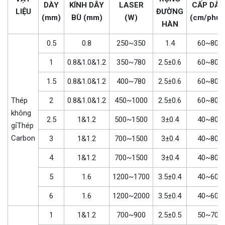
DÀY
KÍNH DÂY
LASER
CẤP DÂY
LIỆU
ĐƯỜNG
(mm)
BÙ
(mm)
(W)
(cm/phút
HÀN
0.5
0.8
250~350
1.4
60~80
1
0.8&1.0&1.2
350~780
2.5±0.6
60~80
1.5
0.8&1.0&1.2
400~780
2.5±0.6
60~80
Thép
2
0.8&1.0&1.2
450~1000
2.5±0.6
60~80
không
2.5
1&1.2
500~1500
3±0.4
40~80
gỉThép
Carbon
3
1&1.2
700~1500
3±0.4
40~80
4
1&1.2
700~1500
3±0.4
40~80
5
1.6
1200~1700
3.5±0.4
40~60
6
1.6
1200~2000
3.5±0.4
40~60
1
1&1.2
700~900
2.5±0.5
50~70