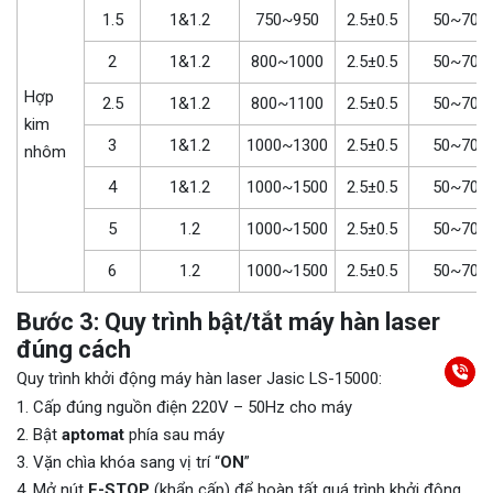
1.5
1&1.2
750~950
2.5±0.5
50~70
2
1&1.2
800~1000
2.5±0.5
50~70
Hợp
2.5
1&1.2
800~1100
2.5±0.5
50~70
kim
3
1&1.2
1000~1300
2.5±0.5
50~70
nhôm
4
1&1.2
1000~1500
2.5±0.5
50~70
5
1.2
1000~1500
2.5±0.5
50~70
6
1.2
1000~1500
2.5±0.5
50~70
Bước 3: Quy trình bật/tắt máy hàn laser
đúng cách
Quy trình khởi động máy hàn laser Jasic LS-15000:
Cấp đúng nguồn điện 220V – 50Hz cho máy
Bật
aptomat
phía sau máy
Vặn chìa khóa sang vị trí “
ON
”
Mở nút
E-STOP
(khẩn cấp) để hoàn tất quá trình khởi động