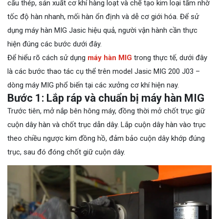
cấu thép, sản xuất cơ khí hàng loạt và chế tạo kim loại tấm nhờ
tốc độ hàn nhanh, mối hàn ổn định và dễ cơ giới hóa. Để sử
dụng máy hàn MIG Jasic hiệu quả, người vận hành cần thực
hiện đúng các bước dưới đây.
Để hiểu rõ cách sử dụng
máy hàn MIG
trong thực tế, dưới đây
là các bước thao tác cụ thể trên model Jasic MIG 200 J03 –
dòng máy MIG phổ biến tại các xưởng cơ khí hiện nay.
Bước 1: Lắp ráp và chuẩn bị máy hàn MIG
Trước tiên, mở nắp bên hông máy, đồng thời mở chốt trục giữ
cuộn dây hàn và chốt trục dẫn dây. Lắp cuộn dây hàn vào trục
theo chiều ngược kim đồng hồ, đảm bảo cuộn dây khớp đúng
trục, sau đó đóng chốt giữ cuộn dây.