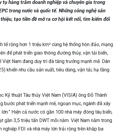
uy tụ hàng trăm doanh nghiệp và chuyên gia trong
i, EPC trong nước và quốc tế. Những công nghệ sản
thiệu, tạo tiền đề mở ra cơ hội kết nối, tìm kiếm đối
h tế rộng hơn 1 triệu km² cùng hệ thống hòn đảo, mạng
ên để phát triển giao thông đường thủy, vận tải biển,
 tế Việt Nam đang duy trì đà tăng trưởng mạnh mẽ. Dân
) khiến nhu cầu sản xuất, tiêu dùng, vận tải, hạ tầng
ọc Kỹ thuật Tàu thủy Việt Nam (VISIA) ông Đỗ Thành
g bước phát triển mạnh mẽ, ngoạn mục, ngành đã xây
 lớn.” Hiện cả nước có gần 100 nhà máy đóng tàu biển,
ạt gần 3,5 triệu tấn DWT mỗi năm. Việt Nam nằm trong
nh nghiệp FDI và nhà máy lớn trải rộng trên khắp ba