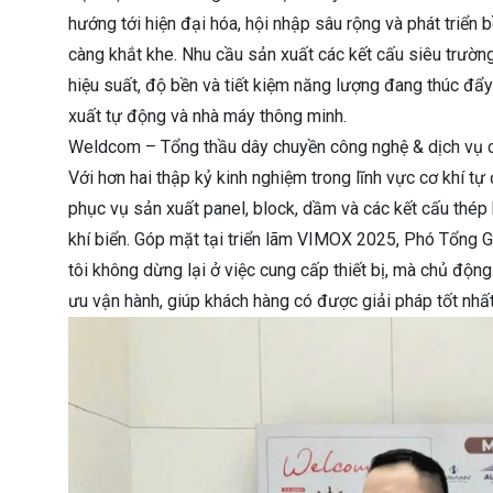
hướng tới hiện đại hóa, hội nhập sâu rộng và phát triển
càng khắt khe. Nhu cầu sản xuất các kết cấu siêu trường
hiệu suất, độ bền và tiết kiệm năng lượng đang thúc đ
xuất tự động và nhà máy thông minh.
Weldcom – Tổng thầu dây chuyền công nghệ & dịch vụ c
Với hơn hai thập kỷ kinh nghiệm trong lĩnh vực cơ khí 
phục vụ sản xuất panel, block, dầm và các kết cấu thép 
khí biển. Góp mặt tại triển lãm VIMOX 2025, Phó Tổng 
tôi không dừng lại ở việc cung cấp thiết bị, mà chủ độn
ưu vận hành, giúp khách hàng có được giải pháp tốt nh