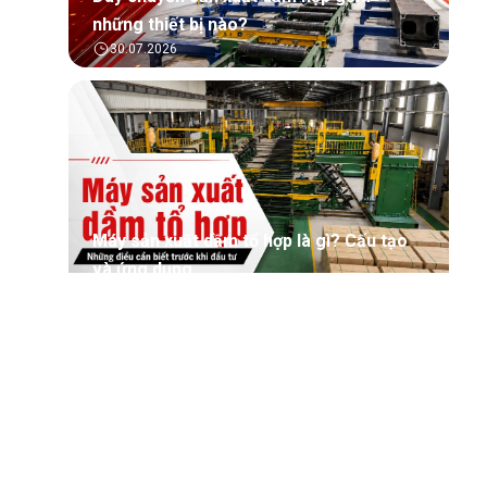
những thiết bị nào?
30.07.2026
Máy sản xuất dầm tổ hợp là gì? Cấu tạo
và ứng dụng
30.07.2026
Tìm hiểu tổng quan về phần mềm quản lý