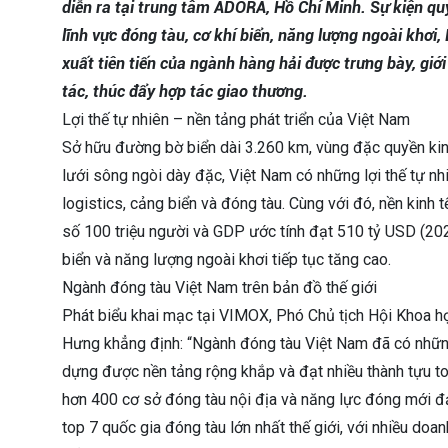
diễn ra tại trung tâm ADORA, Hồ Chí Minh. Sự kiện q
lĩnh vực đóng tàu, cơ khí biển, năng lượng ngoài khơ
xuất tiên tiến của ngành hàng hải được trưng bày, giới 
tác, thúc đẩy hợp tác giao thương.
Lợi thế tự nhiên – nền tảng phát triển của Việt Nam
Sở hữu đường bờ biển dài 3.260 km, vùng đặc quyền kin
lưới sông ngòi dày đặc, Việt Nam có những lợi thế tự nhi
logistics, cảng biển và đóng tàu. Cùng với đó, nền kinh
số 100 triệu người và GDP ước tính đạt 510 tỷ USD (2025
biển và năng lượng ngoài khơi tiếp tục tăng cao.
Ngành đóng tàu Việt Nam trên bản đồ thế giới
Phát biểu khai mạc tại VIMOX, Phó Chủ tịch Hội Khoa h
Hưng khẳng định: “Ngành đóng tàu Việt Nam đã có nhữn
dựng được nền tảng rộng khắp và đạt nhiều thành tựu to
hơn 400 cơ sở đóng tàu nội địa và năng lực đóng mới đ
top 7 quốc gia đóng tàu lớn nhất thế giới, với nhiều doa