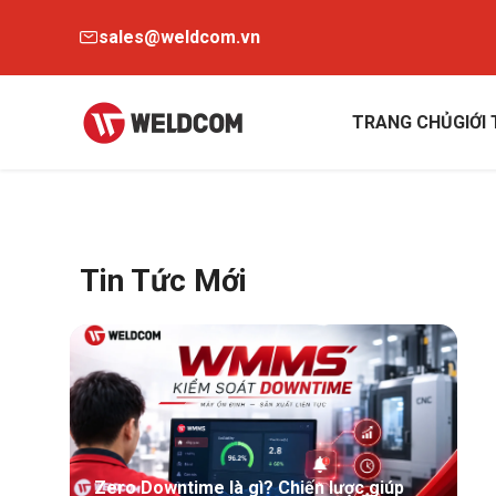
sales@weldcom.vn
TRANG CHỦ
GIỚI
Tin Tức Mới
Zero Downtime là gì? Chiến lược giúp