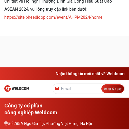
Chi tiết về
Hội nghị Thượng Đỉnh Gia Công Hiệu Suất Cao
ASEAN 2024
, vui lòng truy cập link bên dưới:
https://site.pheedloop.com/event/AHPM2024/home
Nhận thông tin mới nhất về Weldcom
Đăng ký ngay
Công ty cổ phần
công nghiệp Weldcom
Số 285A Ngô Gia Tự, Phường Việt Hưng, Hà Nội