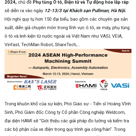
2024,
chủ đề
Phụ tùng Ô tô, Điện tử và Tự động hóa lắp ráp
sẽ diễn ra vào ngày
12-13/3 tại Khách sạn Pullman, Hà Nội.
Hội nghị quy tụ hơn 150 đại biểu, bao gồm các chuyên gia sản
xuất, diễn giả chuyên môn trong lĩnh vực ô tô, xe máy, phụ tùng
ô tô và linh kiện từ nước ngoài và Việt Nam như VASI, VEIA,
Vinfast, TechMan Robot, ShareTech,...
Trong khuôn khổ của sự kiện, Phó Giáo sư - Tiến sĩ Hoàng Vĩnh
Sinh, Phó Giám đốc Công ty Cổ phần Công nghiệp Weldcom,
đại diện HAMI
sẽ "Giới thiệu các giải pháp đo lường và kiểm tra
các bộ phận của xe điện trong quy trình gia công/hàn". Trong