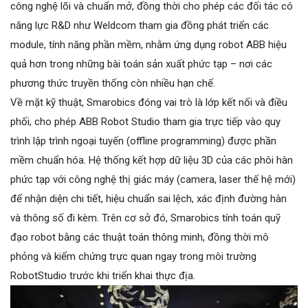
công nghệ lõi và chuẩn mở, đồng thời cho phép các đối tác có
năng lực R&D như Weldcom tham gia đồng phát triển các
module, tính năng phần mềm, nhằm ứng dụng robot ABB hiệu
quả hơn trong những bài toán sản xuất phức tạp – nơi các
phương thức truyền thống còn nhiều hạn chế.
Về mặt kỹ thuật, Smarobics đóng vai trò là lớp kết nối và điều
phối, cho phép ABB Robot Studio tham gia trực tiếp vào quy
trình lập trình ngoại tuyến (offline programming) được phần
mềm chuẩn hóa. Hệ thống kết hợp dữ liệu 3D của các phôi hàn
phức tạp với công nghệ thị giác máy (camera, laser thế hệ mới)
để nhận diện chi tiết, hiệu chuẩn sai lệch, xác định đường hàn
và thông số đi kèm. Trên cơ sở đó, Smarobics tính toán quỹ
đạo robot bằng các thuật toán thông minh, đồng thời mô
phỏng và kiểm chứng trực quan ngay trong môi trường
RobotStudio trước khi triển khai thực địa.