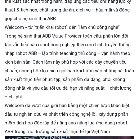
thể xuất sắc nhất trong năm, đáp ứng các tiêu chí: năng lực kỹ
thuật & tích hợp, chất lượng dự án, dịch vụ – hậu mãi và đóng
góp cho hệ sinh thái ABB.
Weldcom - từ “triển khai robot” đến “làm chủ công nghệ”
Trong hệ sinh thái ABB Value Provider toàn cầu, phần lớn đối
tác vẫn tiếp cận robot công nghiệp theo mô hình truyền thống:
nhập robot ABB – lập trình teaching thủ công – vận hành theo
kịch bản sẵn. Cách làm này phù hợp với các dây chuyền tiêu
chuẩn, nhưng bộc lộ nhiều giới hạn khi bước vào những bài toán
sản xuất thực tiễn phức tạp, sản phẩm đa dạng, phôi không
đồng nhất và yêu cầu tối ưu dài hạn về năng suất – chất lượng
– chi phí.
Weldcom đã vượt qua giới hạn bằng một chiến lược khác biệt:
đầu tư nghiên cứu và phát triển công nghệ lõi, xây dựng phần
mềm tích hợp độc lập để nâng cao năng lực ứng dụng robot
ABB trong môi trường sản xuất thực tế tại Việt Nam.