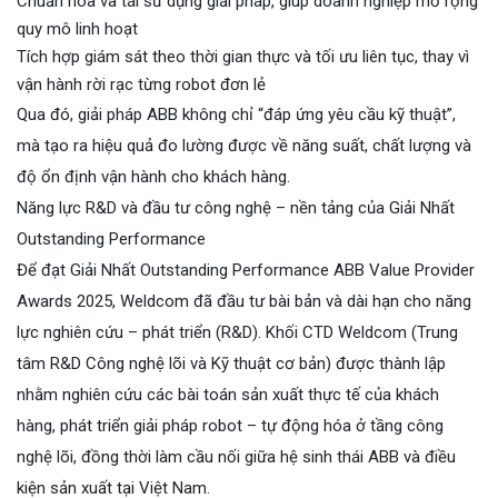
Chuẩn hóa và tái sử dụng giải pháp, giúp doanh nghiệp mở rộng
quy mô linh hoạt
Tích hợp giám sát theo thời gian thực và tối ưu liên tục, thay vì
vận hành rời rạc từng robot đơn lẻ
Qua đó, giải pháp ABB không chỉ “đáp ứng yêu cầu kỹ thuật”,
mà tạo ra hiệu quả đo lường được về năng suất, chất lượng và
độ ổn định vận hành cho khách hàng.
Năng lực R&D và đầu tư công nghệ – nền tảng của Giải Nhất
Outstanding Performance
Để đạt Giải Nhất Outstanding Performance ABB Value Provider
Awards 2025, Weldcom đã đầu tư bài bản và dài hạn cho năng
lực nghiên cứu – phát triển (R&D). Khối CTD Weldcom (Trung
tâm R&D Công nghệ lõi và Kỹ thuật cơ bản) được thành lập
nhằm nghiên cứu các bài toán sản xuất thực tế của khách
hàng, phát triển giải pháp robot – tự động hóa ở tầng công
nghệ lõi, đồng thời làm cầu nối giữa hệ sinh thái ABB và điều
kiện sản xuất tại Việt Nam.