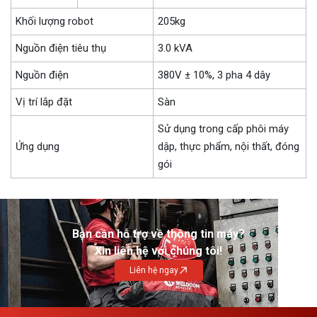
Khối lượng robot
205kg
Nguồn điện tiêu thụ
3.0 kVA
Nguồn điện
380V ± 10%, 3 pha 4 dây
Vị trí lắp đặt
Sàn
Sử dụng trong cấp phôi máy
Ứng dụng
dập, thực phẩm, nội thất, đóng
gói
Bạn cần hỗ trợ về thông tin máy?
Xin liên hệ với chúng tôi!
Liên hệ ngay