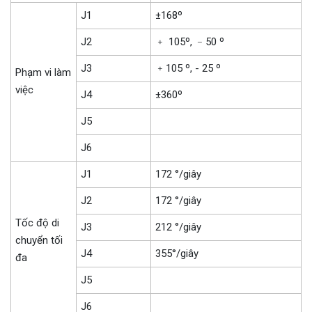
J1
±168º
J2
﹢ 105º, ﹣50 º
J3
﹢105 º, - 25 º
Phạm vi làm
việc
J4
±360º
J5
J6
J1
172 °/giây
J2
172 °/giây
Tốc độ di
J3
212 °/giây
chuyển tối
J4
355°/giây
đa
J5
J6