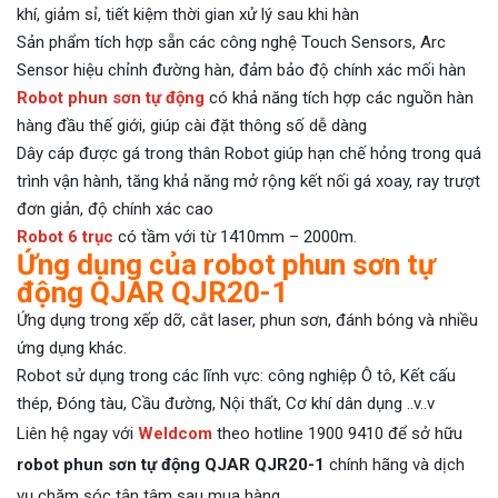
khí, giảm sỉ, tiết kiệm thời gian xử lý sau khi hàn
Sản phẩm tích hợp sẵn các công nghệ Touch Sensors, Arc
Sensor hiệu chỉnh đường hàn, đảm bảo độ chính xác mối hàn
Robot phun sơn tự động
có khả năng tích hợp các nguồn hàn
hàng đầu thế giới, giúp cài đặt thông số dễ dàng
Dây cáp được gá trong thân Robot giúp hạn chế hỏng trong quá
trình vận hành, tăng khả năng mở rộng kết nối gá xoay, ray trượt
đơn giản, độ chính xác cao
Robot 6 trục
có tầm với từ 1410mm – 2000m.
Ứng dụng của robot phun sơn tự
động QJAR QJR20-1
Ứng dụng trong xếp dỡ, cắt laser, phun sơn, đánh bóng và nhiều
ứng dụng khác.
Robot sử dụng trong các lĩnh vực: công nghiệp Ô tô, Kết cấu
thép, Đóng tàu, Cầu đường, Nội thất, Cơ khí dân dụng ..v..v
Liên hệ ngay với
Weldcom
theo hotline 1900 9410 để sở hữu
robot phun sơn tự động QJAR QJR20-1
chính hãng và dịch
vụ chăm sóc tận tâm sau mua hàng.