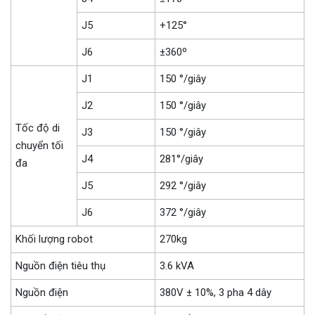
J5
+125°
J6
±360º
J1
150 °/giây
J2
150 °/giây
Tốc độ di
J3
150 °/giây
chuyển tối
J4
281°/giây
đa
J5
292 °/giây
J6
372 °/giây
Khối lượng robot
270kg
Nguồn điện tiêu thụ
3.6 kVA
Nguồn điện
380V ± 10%, 3 pha 4 dây