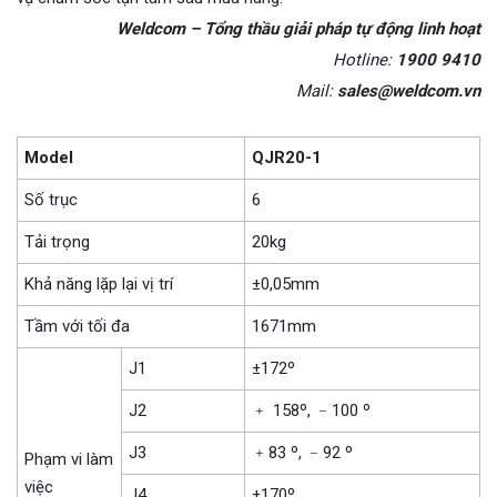
Weldcom – Tổng thầu giải pháp tự động linh hoạt
Hotline:
1900 9410
Mail:
sales@weldcom.vn
Model
QJR20-1
Số trục
6
Tải trọng
20kg
Khả năng lặp lại vị trí
±0,05mm
Tầm với tối đa
1671mm
J1
±172º
J2
﹢ 158º, ﹣100 º
J3
﹢83 º, ﹣92 º
Phạm vi làm
việc
J4
±170º