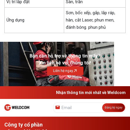
Vị trí lắp đặt
Sàn, trần
Sơn, bốc xếp, gắp, lắp ráp,
Ứng dụng
hàn, cắt Laser, phun men,
đánh bóng. phun phủ
Bạn cần hỗ trợ về thông tin máy?
Xin liên hệ với chúng tôi!
Liên hệ ngay
Nhận thông tin mới nhất về Weldcom
Đăng ký ngay
Công ty cổ phần