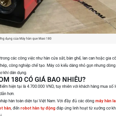
Ứng dụng của Máy hàn que Maxi 180
ong các công việc như hàn cửa sắt, bàn ghế, lan can hoặc gia c
 thép, công nghiệp chế tạo. Máy có kiểu dáng nhỏ gọn nhưng dòng
cơ khí dân dụng.
OM 180 CÓ GIÁ BAO NHIÊU?
iểm hiện tại là 4.700.000 VND, tuy nhiên với khách hàng mua số 
 dẫn hơn.
pháp hàn toàn diện tại Việt Nam. Với đầy đủ các dòng
máy hàn l
ot hàn
, đến
robot hàn tự động
đáp ứng linh hoạt từ xưởng cơ kh
i.