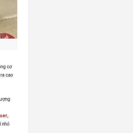
ông cơ
 ra cao
lượng
aser
,
í nhỏ