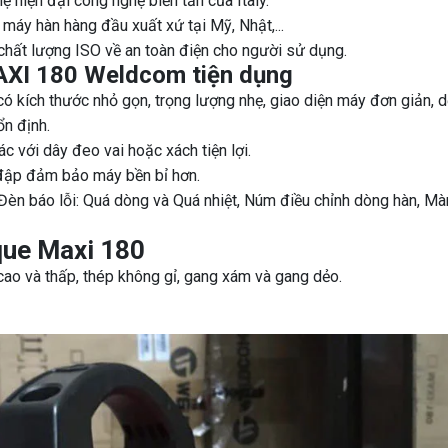
 hiện đại công nghệ biến tần của Italy.
máy hàn hàng đầu xuất xứ tại Mỹ, Nhật,...
ất lượng ISO về an toàn điện cho người sử dụng.
MAXI 180 Weldcom tiện dụng
kích thước nhỏ gọn, trọng lượng nhẹ, giao diện máy đơn giản, 
ổn định.
ác với dây đeo vai hoặc xách tiện lợi.
 đập đảm bảo máy bền bỉ hơn.
 báo lỗi: Quá dòng và Quá nhiệt, Núm điều chỉnh dòng hàn, Mà
que Maxi 180
cao và thấp, thép không gỉ, gang xám và gang dẻo.