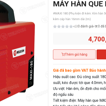
MÁY HÀN QUE 
#
MAXI 180 (Phụ kiện đi kèm: Kìm hàn
kèm cáp hàn 16mm dài 2m)
0
đánh giá
0 đã 
4,700
Thêm giỏ hàng
Giá đã bao gồm VAT
Bảo hành
Hiệu suất cao: Đủ công suất 180
suất, kéo được tới que 4.0mm, 
Ưu việt: Hàn êm, ổn định cho mối
độ ngấu sâu
Tiết kiệm điện: Máy hàn que M