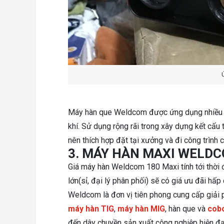
Máy hàn que Weldcom được ứng dụng nhiều tr
khí. Sử dụng rộng rãi trong xây dựng kết cấu
nên thích hợp đặt tại xưởng và đi công trình 
3. MÁY HÀN MAXI WELDC
Giá máy hàn Weldcom 180 Maxi tính tới thời đ
lớn(sỉ, đại lý phân phối) sẽ có giá ưu đãi hấp
Weldcom là đơn vị tiên phong cung cấp giải 
máy hàn TIG
,
máy hàn MIG
, hàn que và
cob
đến dây chuyền sản xuất công nghiệp hiện đạ