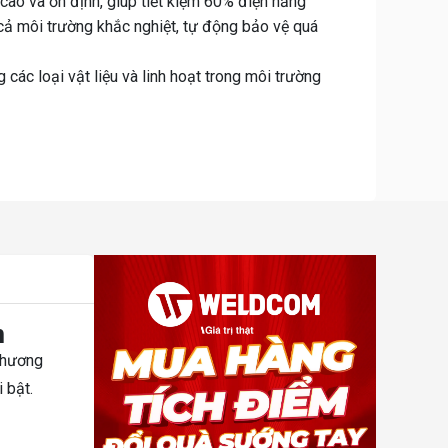
cao và ổn định, giúp tiết kiệm 60% điện năng
cả môi trường khắc nghiệt, tự động bảo vệ quá
các loại vật liệu và linh hoạt trong môi trường
m
thương
 bật.