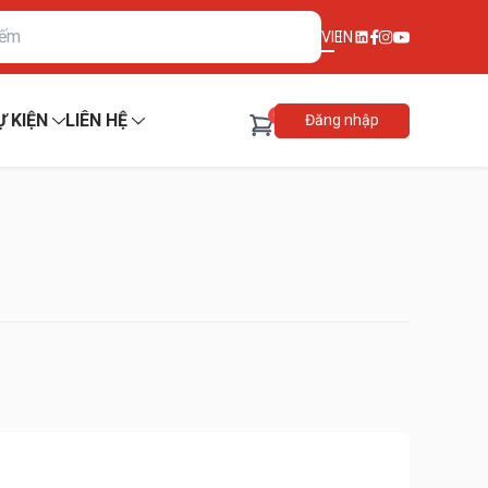
VI
EN
0
Ự KIỆN
LIÊN HỆ
Đăng nhập