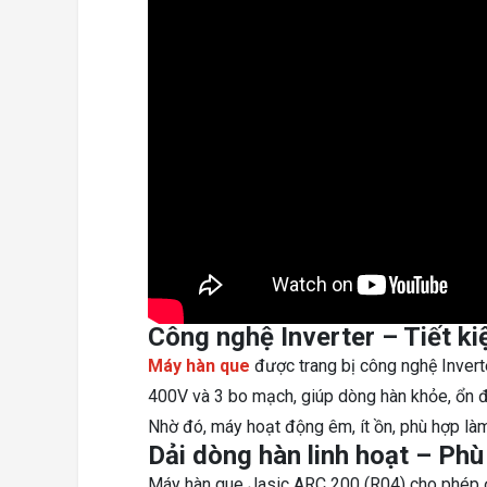
Công nghệ Inverter – Tiết ki
Máy hàn que
được trang bị công nghệ Invert
400V và 3 bo mạch, giúp dòng hàn khỏe, ổn đị
Nhờ đó, máy hoạt động êm, ít ồn, phù hợp làm v
Dải dòng hàn linh hoạt – Phù
Máy hàn que Jasic ARC 200 (R04) cho phép đ