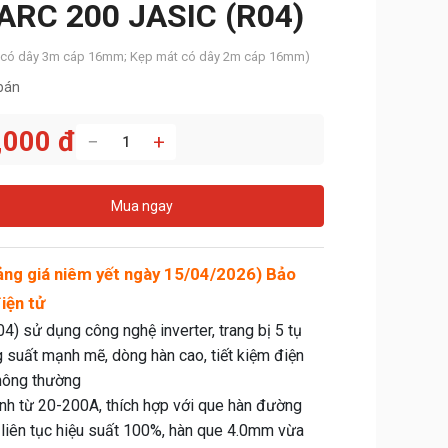
RC 200 JASIC (R04)
n có dây 3m cáp 16mm; Kẹp mát có dây 2m cáp 16mm)
bán
,000 đ
−
+
Mua ngay
ng giá niêm yết ngày 15/04/2026)
Bảo
iện tử
 sử dụng công nghệ inverter, trang bị 5 tụ
g suất mạnh mẽ, dòng hàn cao, tiết kiệm điện
thông thường
nh từ 20-200A, thích hợp với que hàn đường
liên tục hiệu suất 100%, hàn que 4.0mm vừa