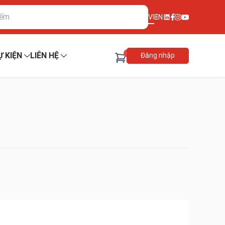
VI
EN
0
Ự KIỆN
LIÊN HỆ
Đăng nhập