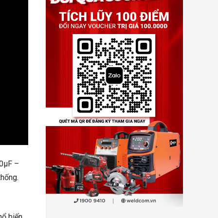
70µF –
thống.
hổ biến