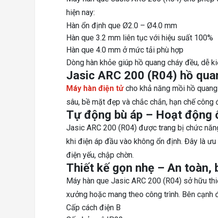
hiện nay:
Hàn ổn định que Ø2.0 – Ø4.0 mm
Hàn que 3.2 mm liên tục với hiệu suất 100%
Hàn que 4.0 mm ở mức tải phù hợp
Dòng hàn khỏe giúp hồ quang cháy đều, dễ ki
Jasic ARC 200 (R04) hồ quan
Máy hàn điện tử
cho khả năng mồi hồ quang d
sâu, bề mặt đẹp và chắc chắn, hạn chế công đ
Tự động bù áp – Hoạt động ổ
Jasic ARC 200 (R04) được trang bị chức năng
khi điện áp đầu vào không ổn định. Đây là ưu
điện yếu, chập chờn.
Thiết kế gọn nhẹ – An toàn, 
Máy hàn que Jasic ARC 200 (R04) sở hữu thiết
xưởng hoặc mang theo công trình. Bên cạnh 
Cấp cách điện B