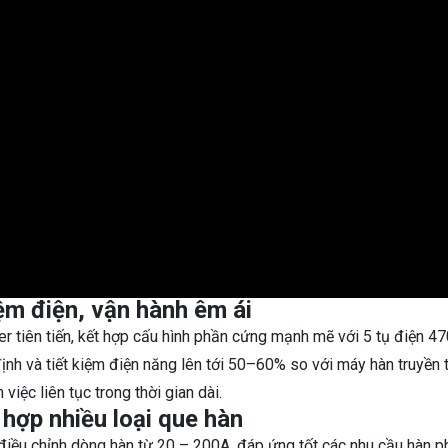
ệm điện, vận hành êm ái
er tiên tiến, kết hợp cấu hình phần cứng mạnh mẽ với 5 tụ điện 4
nh và tiết kiệm điện năng lên tới 50–60% so với máy hàn truyền 
iệc liên tục trong thời gian dài.
 hợp nhiều loại que hàn
iều chỉnh dòng hàn từ 20 – 200A, đáp ứng tốt các nhu cầu hàn p