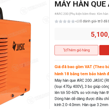
MÁY HÀN QUE A
#
ARC 200 (Phụ kiện kèm theo: Kìm hà
0
đánh giá
0 đã 
5,100
Thêm giỏ hàng
Giá đã bao gồm VAT (Theo bả
hành 18 bằng tem bảo hành đ
Máy hàn que ARC 200 JASIC (R04)
(loại 470µ 400V), 3 bo giúp côn
lên tới 50-60% so với máy hàn 
Dòng hàn dễ dàng được điều chỉ
kính 2.0-4.0mm. Hàn que 3.2mm 