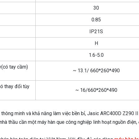
30
0.85
IP21S
H
1.6-5.0
y(có tay cầm)
~ 13.1/ 660*260*490
ó thay đổi tùy
~ 16/660*260*490
 số thông minh và khả năng làm việc bền bỉ, Jasic ARC400D Z290 I
 nhà thầu cần một máy hàn que công nghiệp linh hoạt nguồn điện, 