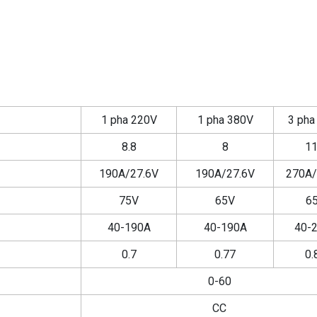
1 pha 220V
1 pha 380V
3 pha
8.8
8
11
190A/27.6V
190A/27.6V
270A/
75V
65V
6
40-190A
40-190A
40-
0.7
0.77
0.
0-60
CC