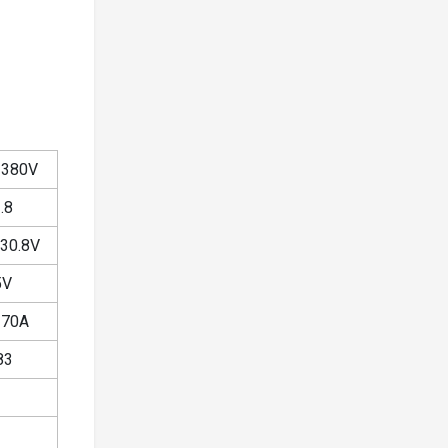
 380V
.8
30.8V
5V
270A
83