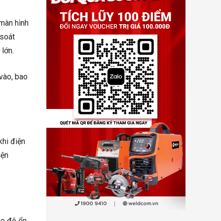
 màn hình
 soát
 lớn.
vào, bao
khi điện
iện
ao độ ổn