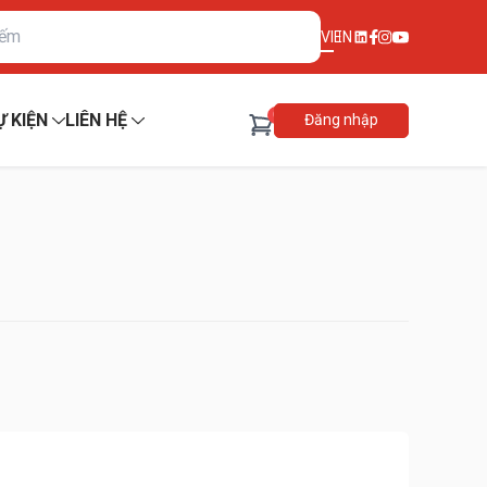
VI
EN
0
Ự KIỆN
LIÊN HỆ
Đăng nhập