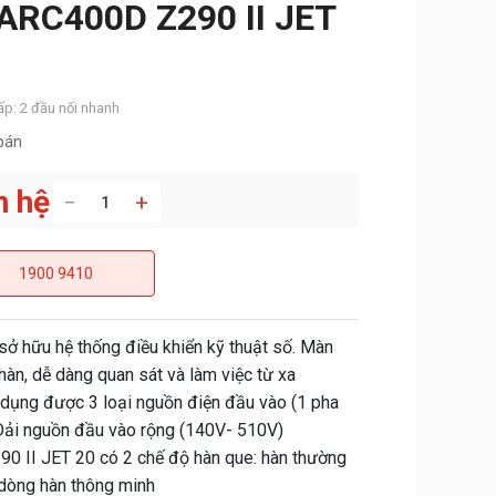
RC400D Z290 II JET
p: 2 đầu nối nhanh
bán
n hệ
−
+
1900 9410
ở hữu hệ thống điều khiển kỹ thuật số. Màn
hàn, dễ dàng quan sát và làm việc từ xa
 dụng được 3 loại nguồn điện đầu vào (1 pha
 Dải nguồn đầu vào rộng (140V- 510V)
 II JET 20 có 2 chế độ hàn que: hàn thường
 dòng hàn thông minh