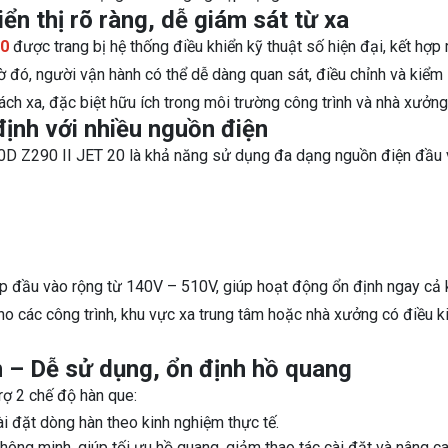
iển thị rõ ràng, dễ giám sát từ xa
20
được trang bị hệ thống điều khiển kỹ thuật số hiện đại, kết hợp
ờ đó, người vận hành có thể dễ dàng quan sát, điều chỉnh và kiểm
ách xa, đặc biệt hữu ích trong môi trường công trình và nhà xưởng
định với nhiều nguồn điện
D Z290 II JET 20 là khả năng sử dụng đa dạng nguồn điện đầu 
 đầu vào rộng từ 140V – 510V, giúp hoạt động ổn định ngay cả 
cho các công trình, khu vực xa trung tâm hoặc nhà xưởng có điều k
h – Dễ sử dụng, ổn định hồ quang
ợ 2 chế độ hàn que:
i đặt dòng hàn theo kinh nghiệm thực tế.
thông minh, giúp tối ưu hồ quang, giảm thao tác cài đặt và nâng c