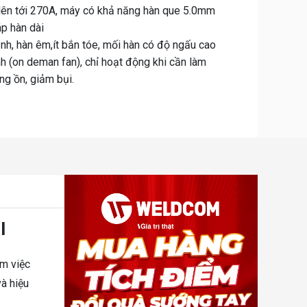
 lên tới 270A, máy có khả năng hàn que 5.0mm
áp hàn dài
nh, hàn êm,ít bắn tóe, mối hàn có độ ngấu cao
 (on deman fan), chỉ hoạt động khi cần làm
ếng ồn, giảm bụi.
I
àm việc
và hiệu