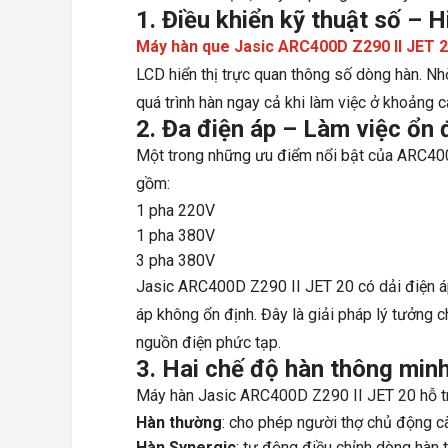
1. Điều khiển kỹ thuật số – H
Máy hàn que Jasic ARC400D Z290 II JET 
LCD hiển thị trực quan thông số dòng hàn. Nh
quá trình hàn ngay cả khi làm việc ở khoảng c
2. Đa điện áp – Làm việc ổn 
Một trong những ưu điểm nổi bật của ARC400
gồm:
1 pha 220V
1 pha 380V
3 pha 380V
Jasic ARC400D Z290 II JET 20 có dải điện áp
áp không ổn định. Đây là giải pháp lý tưởng 
nguồn điện phức tạp.
3. Hai chế độ hàn thông min
Máy hàn Jasic ARC400D Z290 II JET 20 hỗ tr
Hàn thường
: cho phép người thợ chủ động cà
Hàn Synergic
: tự động điều chỉnh dòng hàn 