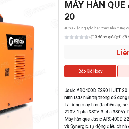
MÁY HÀN QUE A
20
#
Phụ kiện nguyên bản theo nhà cung cấ
0
đánh giá
0 đã 
Liê
Báo Giá Ngay
Jasic ARC400D Z290 II JET 20 s
hình LCD hiển thị thông số dòng 
Là dòng máy hàn đa điện áp, sử
220V, 1 pha 380V, 3 pha 380V).
Máy hàn que Jasic ARC400D Z290
và Synergic, tự động điều chỉnh