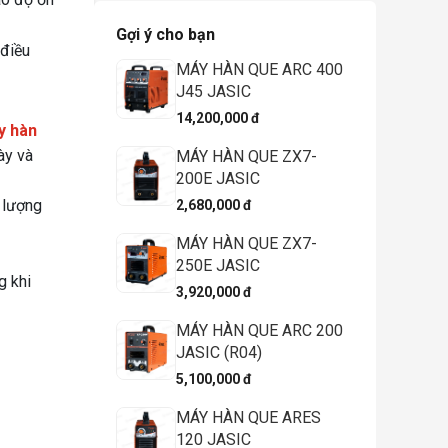
Gợi ý cho bạn
 điều
MÁY HÀN QUE ARC 400
J45 JASIC
14,200,000 đ
y hàn
ày và
MÁY HÀN QUE ZX7-
200E JASIC
 lượng
2,680,000 đ
MÁY HÀN QUE ZX7-
250E JASIC
g khi
3,920,000 đ
MÁY HÀN QUE ARC 200
JASIC (R04)
5,100,000 đ
MÁY HÀN QUE ARES
120 JASIC