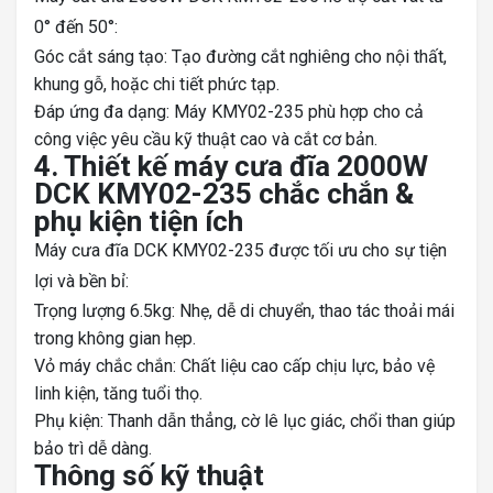
0° đến 50°:
Góc cắt sáng tạo: Tạo đường cắt nghiêng cho nội thất,
khung gỗ, hoặc chi tiết phức tạp.
Đáp ứng đa dạng: Máy KMY02-235 phù hợp cho cả
công việc yêu cầu kỹ thuật cao và cắt cơ bản.
4. Thiết kế máy cưa đĩa 2000W
DCK KMY02-235 chắc chắn &
phụ kiện tiện ích
Máy cưa đĩa DCK KMY02-235 được tối ưu cho sự tiện
lợi và bền bỉ:
Trọng lượng 6.5kg: Nhẹ, dễ di chuyển, thao tác thoải mái
trong không gian hẹp.
Vỏ máy chắc chắn: Chất liệu cao cấp chịu lực, bảo vệ
linh kiện, tăng tuổi thọ.
Phụ kiện: Thanh dẫn thẳng, cờ lê lục giác, chổi than giúp
bảo trì dễ dàng.
Thông số kỹ thuật