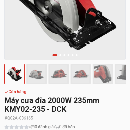
Còn hàng
Máy cưa đĩa 2000W 235mm
KMY02-235 - DCK
#
Q02A-036165
0
đánh giá
0 đã bán