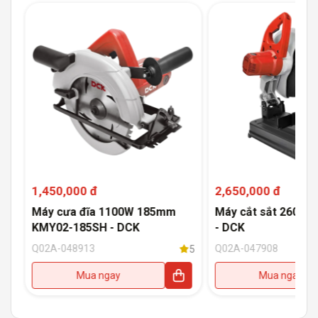
1,450,000 đ
2,650,000 đ
Máy cưa đĩa 1100W 185mm
Máy cắt sắt 2600W
KMY02-185SH - DCK
- DCK
Q02A-048913
Q02A-047908
5
5
Mua ngay
Mua ngay