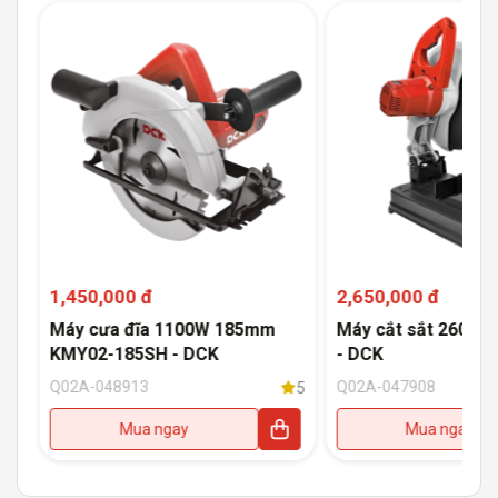
1,450,000 đ
2,650,000 đ
Máy cưa đĩa 1100W 185mm
Máy cắt sắt 2600W
KMY02-185SH - DCK
- DCK
Q02A-048913
Q02A-047908
5
5
Mua ngay
Mua ngay