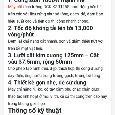
1. Công suất 1800W mạnh mẽ
Máy cắt
rãnh tường DCK KZR125S hoạt động bền bỉ
trên các vật liệu cứng như bê tông, gạch, đá, đảm bảo
hiệu suất cao và tiến độ thi công nhanh chóng.
2. Tốc độ không tải lên tới 13,000
vòng/phút
Đem lại khả năng cắt nhanh, gọn và giảm thiểu nứt vỡ
trên bề mặt vật liệu.
3. Lưỡi cắt kim cương 125mm – Cắt
sâu 37.5mm, rộng 50mm
Cho phép tạo rãnh đều, đẹp, thích hợp thi công đường
dây điện, ống nước trong tường gạch, tường bê tông.
4. Thiết kế gọn nhẹ, dễ sử dụng
Máy chỉ nặng 4.1kg, có tay cầm phụ chắc chắn giúp
thao tác linh hoạt ở mọi vị trí, kể cả thi công trên cao hay
trong không gian hẹp.
Thông số kỹ thuật