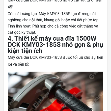
Máy cưa đĩa DCK KMY03-185S hỗ trợ cắt vát từ 0° đến
45°:
Góc cắt sáng tạo: Máy KMY03-185S tạo đường cắt
nghiêng cho nội thất, khung gỗ, hoặc chi tiết phức tạp.
Tính linh hoạt: Phù hợp cho cả công việc cắt thẳng và
cắt góc kỹ thuật.
4. Thiết kế máy cưa đĩa 1500W
DCK KMY03-185S nhỏ gọn & phụ
kiện tiện ích
Máy cưa đĩa DCK KMY03-185S được tối ưu cho sự tiện
lợi và bền bỉ: