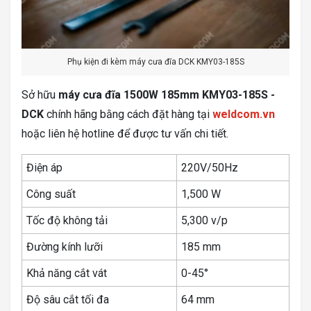
Phụ kiện đi kèm máy cưa đĩa DCK KMY03-185S
Sở hữu
máy cưa đĩa 1500W 185mm KMY03-185S -
DCK
chính hãng bằng cách đặt hàng tại
weldcom.vn
hoặc liên hệ hotline để được tư vấn chi tiết.
Điện áp
220V/50Hz
Công suất
1,500 W
Tốc độ không tải
5,300 v/p
Đường kính lưỡi
185 mm
Khả năng cắt vát
0-45°
Độ sâu cắt tối đa
64 mm