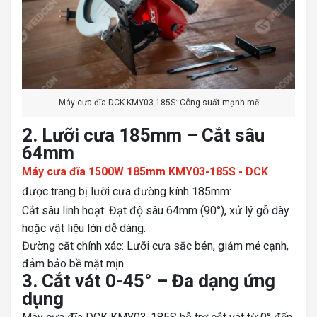
Máy cưa đĩa DCK KMY03-185S: Công suất mạnh mẽ
2. Lưỡi cưa 185mm – Cắt sâu
64mm
Máy cưa đĩa 1500W 185mm KMY03-185S - DCK
được trang bị lưỡi cưa đường kính 185mm:
Cắt sâu linh hoạt: Đạt độ sâu 64mm (90°), xử lý gỗ dày
hoặc vật liệu lớn dễ dàng.
Đường cắt chính xác: Lưỡi cưa sắc bén, giảm mẻ cạnh,
đảm bảo bề mặt mịn.
3. Cắt vát 0-45° – Đa dạng ứng
dụng