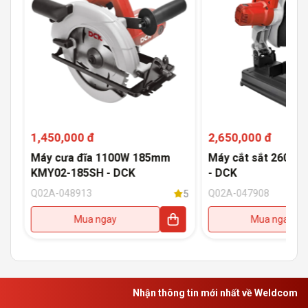
1,450,000 đ
2,650,000 đ
Máy cưa đĩa 1100W 185mm
Máy cắt sắt 2600W
KMY02-185SH - DCK
- DCK
Q02A-048913
Q02A-047908
5
5
Mua ngay
Mua ngay
Nhận thông tin mới nhất về Weldcom