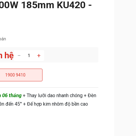
400W 185mm KU420 -
bán
n hệ
−
+
1900 9410
h 06 tháng
+ Thay lưỡi dao nhanh chóng + Đèn
lên đến 45° + Đế hợp kim nhôm độ bền cao