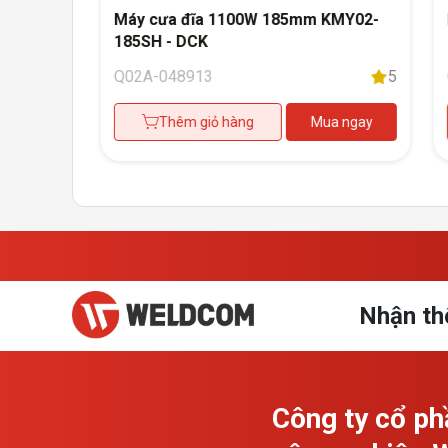
Máy cưa đĩa 1100W 185mm KMY02-
185SH - DCK
5
Q02A-048913
5
a ngay
Thêm giỏ hàng
Mua ngay
Nhận th
Công ty cổ ph