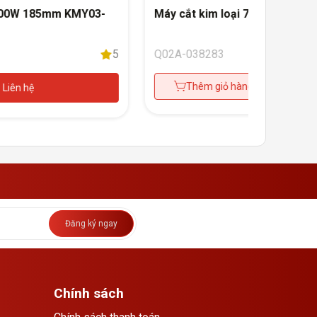
500W 185mm KMY03-
Máy cắt kim loại 710W KJJ25 -
5
Q02A-038283
Thêm giỏ hàng
Mua 
Liên hệ
Đăng ký ngay
Chính sách