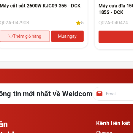
Máy cắt sắt 2600W KJG09-355 - DCK
Máy cưa đĩa 1
185S - DCK
Q02A-047908
5
Q02A-040424
Thêm giỏ hàng
Mua ngay
ông tin mới nhất về Weldcom
ần
Kênh liên kết