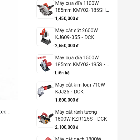
Máy cưa đĩa 1100W
185mm KMY02-185SH -
DCK
1,450,000 đ
Máy cắt sắt 2600W
KJG09-355 - DCK
2,650,000 đ
Máy cưa đĩa 1500W
185mm KMY03-185S -
DCK
Liên hệ
Máy cắt kim loại 710W
KJJ25 - DCK
1,800,000 đ
 keo…
Máy cắt rãnh tường
1800W KZR125S - DCK
2,100,000 đ
Máy cắt gạch 1800W