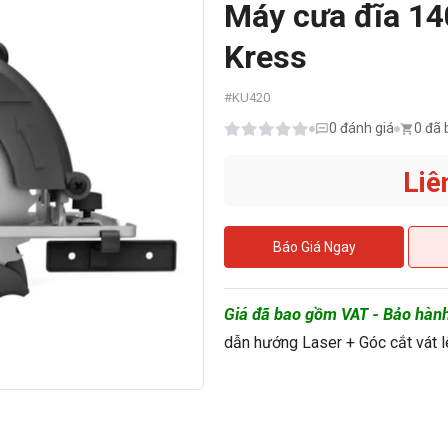
Máy cưa đĩa 1
Kress
#
KU420
0
đánh giá
0 đã 
Liê
Báo Giá Ngay
Giá đã bao gồm VAT - Bảo hàn
dẫn hướng Laser + Góc cắt vát 