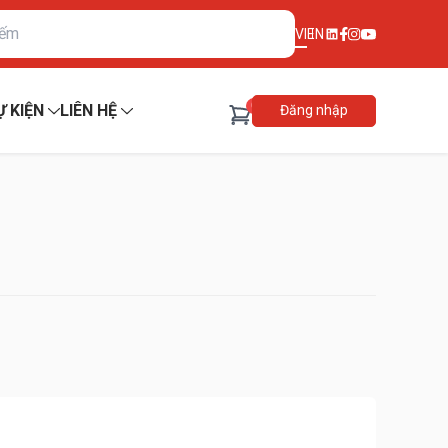
VI
EN
0
Ự KIỆN
LIÊN HỆ
Đăng nhập