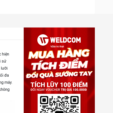
c hiện
i sử
 lưỡi
tối đa
ng máy.
 không