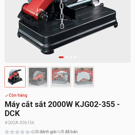
Còn hàng
Máy cắt sắt 2000W KJG02-355 -
DCK
#
Q02A-036156
0
đánh giá
0 đã bán