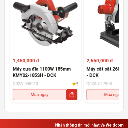
1,450,000 đ
2,650,000 đ
Máy cưa đĩa 1100W 185mm
Máy cắt sắt 2600W
KMY02-185SH - DCK
- DCK
Q02A-048913
Q02A-047908
5
5
Mua ngay
Mua ngay
Nhận thông tin mới nhất về Weldcom