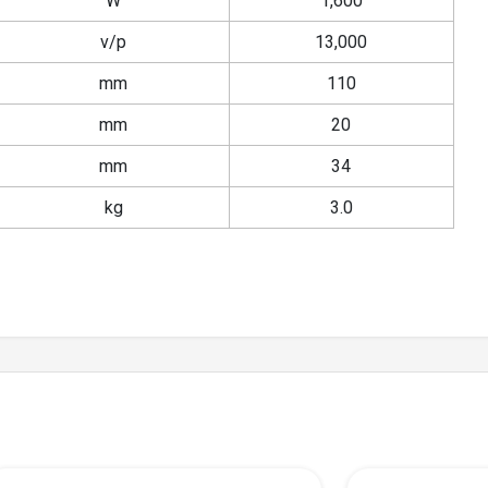
W
1,600
v/p
13,000
mm
110
mm
20
mm
34
kg
3.0