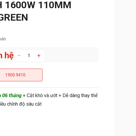
H 1600W 110MM
GREEN
bán
n hệ
−
+
1900 9410
h 06 tháng
+ Cắt khô và ướt + Dễ dàng thay thế
iều chỉnh độ sâu cắt