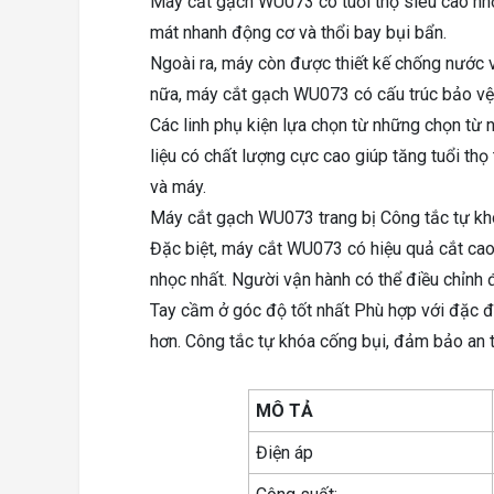
Máy cắt gạch WU073 có tuổi thọ siêu cao nhờ 
mát nhanh động cơ và thổi bay bụi bẩn.
Ngoài ra, máy còn được thiết kế chống nước v
nữa, máy cắt gạch WU073 có cấu trúc bảo vệ 
Các linh phụ kiện lựa chọn từ những chọn từ
liệu có chất lượng cực cao giúp tăng tuổi th
và máy.
Máy cắt gạch WU073 trang bị Công tắc tự kh
Đặc biệt, máy cắt WU073 có hiệu quả cắt ca
nhọc nhất. Người vận hành có thể điều chỉnh 
Tay cầm ở góc độ tốt nhất Phù hợp với đặc đ
hơn. Công tắc tự khóa cống bụi, đảm bảo an 
MÔ TẢ
Điện áp