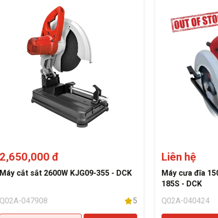
2,650,000 đ
Liên hệ
Máy cắt sắt 2600W KJG09-355 - DCK
Máy cưa đĩa 1
185S - DCK
Q02A-047908
5
Q02A-040424