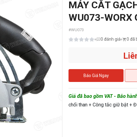
MÁY CẮT GẠC
WU073-WORX 
#
WU073
0
đánh giá
0 đã 
Liê
Báo Giá Ngay
Giá đã bao gồm VAT - Bảo hàn
chổi than + Công tắc giữ bật + Đ