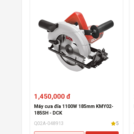
1,450,000 đ
Máy cưa đĩa 1100W 185mm KMY02-
185SH - DCK
5
Q02A-048913
5