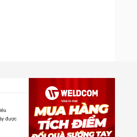
iêu
Máy được