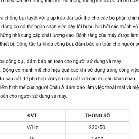
nhiều cải tiến trong thiết kế. Hệ thống thông khí được tối ưu hóa
à chống bụi tuyệt vời giúp kéo dài tuổi thọ cho các bộ phận chín
động cơ có thể ngăn chặn việc dây lõi bị hư hại bởi các mảnh vỡ
 những nhà cung cấp chất lượng cao. Bánh răng của máy được làm 
ọ thiết bị. Công tắc tự khóa cống bụi, đảm bảo an toàn cho người 
óa cống bụi, đảm bảo an toàn cho người sử dụng và máy.
o. Động cơ mạnh mẽ cho hiệu quả cao khi sử dụng trong công việ
độ sâu cắt để phù hợp với yêu cầu cắt với các độ sâu khác nhau.
iểm hình thể của người Châu Á đảm bảo làm việc thoải mái và hi
toàn cho người sử dụng và máy.
ĐVT
THÔNG SỐ
V/Hz
220/50