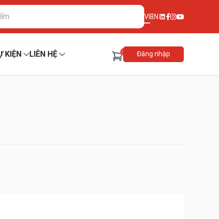
VI
EN
0
Ự KIỆN
LIÊN HỆ
Đăng nhập