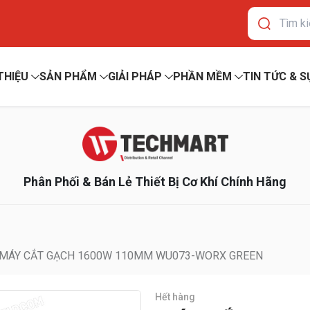
 THIỆU
SẢN PHẨM
GIẢI PHÁP
PHẦN MỀM
TIN TỨC & S
Phân Phối & Bán Lẻ Thiết Bị Cơ Khí Chính Hãng
MÁY CẮT GẠCH 1600W 110MM WU073-WORX GREEN
Hết hàng