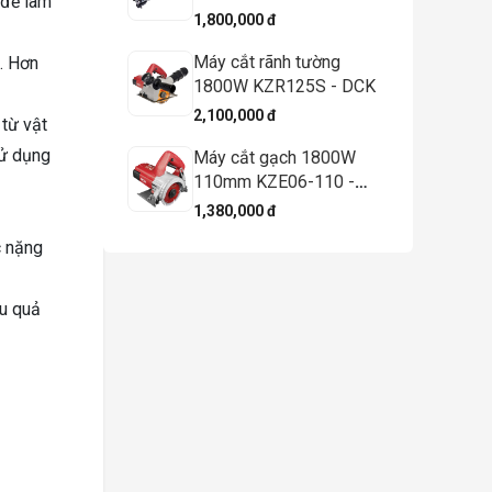
 để làm
1,800,000 đ
Máy cắt rãnh tường
h. Hơn
1800W KZR125S - DCK
2,100,000 đ
từ vật
sử dụng
Máy cắt gạch 1800W
110mm KZE06-110 -
DCK
1,380,000 đ
c nặng
ệu quả