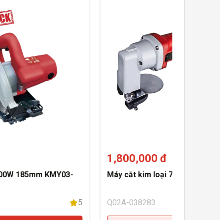
1,800,000 đ
500W 185mm KMY03-
Máy cắt kim loại 710W KJJ25 -
5
Q02A-038283