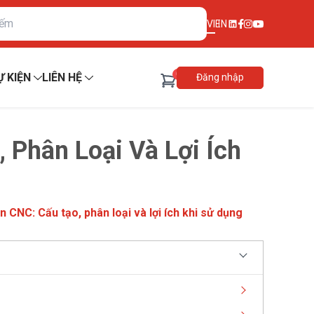
VI
EN
0
Ự KIỆN
LIÊN HỆ
Đăng nhập
 Phân Loại Và Lợi Ích
n CNC: Cấu tạo, phân loại và lợi ích khi sử dụng