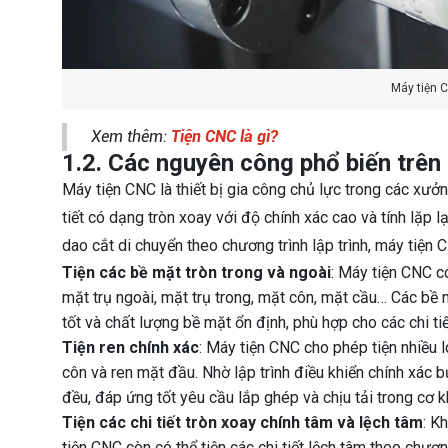
Máy tiện C
Xem thêm:
Tiện CNC là gì?
1.2. Các nguyên công phổ biến trên
Máy tiện CNC là thiết bị gia công chủ lực trong các xưở
tiết có dạng tròn xoay với độ chính xác cao và tính lặp l
dao cắt di chuyển theo chương trình lập trình, máy tiện
Tiện các bề mặt tròn trong và ngoài
: Máy tiện CNC c
mặt trụ ngoài, mặt trụ trong, mặt côn, mặt cầu… Các bề
tốt và chất lượng bề mặt ổn định, phù hợp cho các chi tiết
Tiện ren chính xác
: Máy tiện CNC cho phép tiện nhiều lo
côn và ren mặt đầu. Nhờ lập trình điều khiển chính xác
đều, đáp ứng tốt yêu cầu lắp ghép và chịu tải trong cơ k
Tiện các chi tiết tròn xoay chính tâm và lệch tâm
: K
tiện CNC còn có thể tiện các chi tiết lệch tâm theo chươn