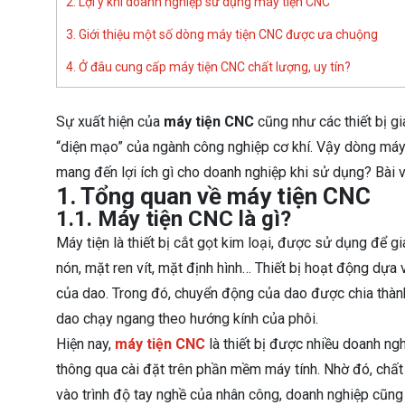
2. Lợi ý khi doanh nghiệp sử dụng máy tiện CNC
3. Giới thiệu một số dòng máy tiện CNC được ưa chuộng
4. Ở đâu cung cấp máy tiện CNC chất lượng, uy tín?
Sự xuất hiện của
máy tiện CNC
cũng như các thiết bị g
“diện mạo” của ngành công nghiệp cơ khí. Vậy dòng máy 
mang đến lợi ích gì cho doanh nghiệp khi sử dụng? Bài v
1. Tổng quan về máy tiện CNC
1.1. Máy tiện CNC là gì?
Máy tiện là thiết bị cắt gọt kim loại, được sử dụng để gi
nón, mặt ren vít, mặt định hình… Thiết bị hoạt động dự
của dao. Trong đó, chuyển động của dao được chia thành
dao chạy ngang theo hướng kính của phôi.
Hiện nay,
máy tiện CNC
là thiết bị được nhiều doanh ng
thông qua cài đặt trên phần mềm máy tính. Nhờ đó, chấ
vào trình độ tay nghề của nhân công, doanh nghiệp cũng g