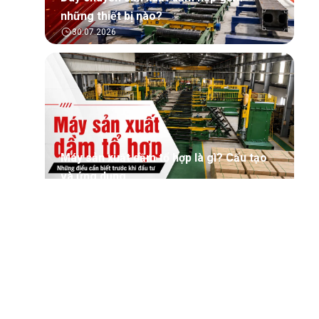
những thiết bị nào?
30.07.2026
Máy sản xuất dầm tổ hợp là gì? Cấu tạo
và ứng dụng
30.07.2026
Tìm hiểu tổng quan về phần mềm quản lý