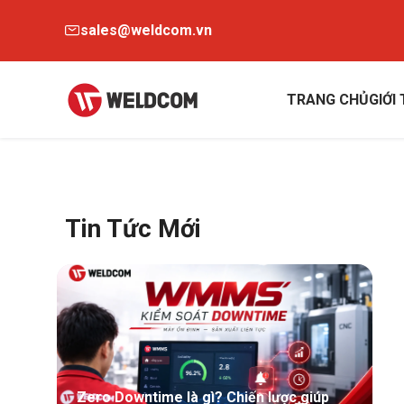
sales@weldcom.vn
TRANG CHỦ
GIỚI
Tin Tức Mới
Zero Downtime là gì? Chiến lược giúp