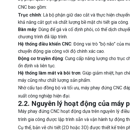
CNC bao gồm:
Trục chính
: Là bộ phận giữ dao cắt và thực hiện chuyển
khả năng cắt gọt và chất lượng bề mặt chi tiết gia công.
Bàn máy
: Dùng để gá và cố định phôi, có thể dịch chuyể
chương trình đã lập trình.
Hệ thống điều khiển CNC
: Đóng vai trò “bộ não” của m
chuyển động gia công với độ chính xác cao.
Động cơ truyền động
: Cung cấp năng lượng cho trục 
ổn định và liên tục.
Hệ thống làm mát và bôi trơn
: Giúp giảm nhiệt, hạn c
máy cũng như chất lượng sản phẩm.
Nhờ cấu tạo đồng bộ và tối ưu, máy phay đứng CNC đáp
xuất công nghiệp hiện đại.
2.2. Nguyên lý hoạt động của máy
Máy phay đứng CNC hoạt động dựa trên nguyên lý điều 
trình gia công được lập trình sẵn và vận hành tự động th
Cụ thể, bản vẽ chi tiết (2D hoặc 3D) được thiết kế trê