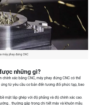
ủa máy phay đứng CNC
được những gì?
iển chính xác bằng CNC, máy phay đứng CNC có thể
p ứng từ yêu cầu cơ bản đến tương đối phức tạp, bao
 bề mặt lắp ghép với độ phẳng và độ chính xác cao.
n hướng… thường gặp trong chi tiết máy và khuôn mẫu.