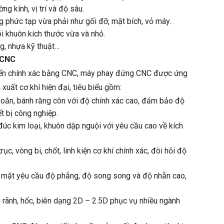
ng kính, vị trí và độ sâu.
ạng phức tạp vừa phải như gối đỡ, mặt bích, vỏ máy.
õi khuôn kích thước vừa và nhỏ.
ng, nhựa kỹ thuật…
 CNC
hiển chính xác bằng CNC, máy phay đứng CNC được ứng
 xuất cơ khí hiện đại, tiêu biểu gồm:
 xoắn, bánh răng côn với độ chính xác cao, đảm bảo độ
ết bị công nghiệp.
đúc kim loại, khuôn dập nguội với yêu cầu cao về kích
trục, vòng bi, chốt, linh kiện cơ khí chính xác, đòi hỏi độ
ề mặt yêu cầu độ phẳng, độ song song và độ nhẵn cao,
g rãnh, hốc, biên dạng 2D – 2.5D phục vụ nhiều ngành