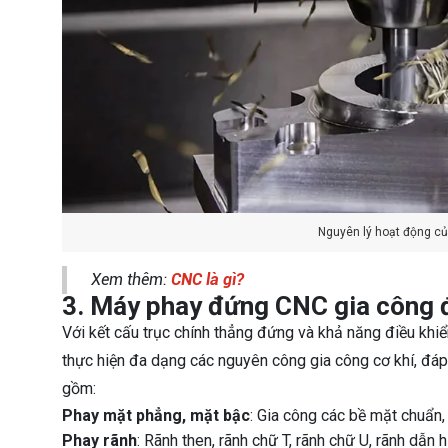
Nguyên lý hoạt động c
Xem thêm:
CNC là gì?
3. Máy phay đứng CNC gia công 
Với kết cấu trục chính thẳng đứng và khả năng điều kh
thực hiện đa dạng các nguyên công gia công cơ khí, đá
gồm:
Phay mặt phẳng, mặt bậc
: Gia công các bề mặt chuẩn,
Phay rãnh
: Rãnh then, rãnh chữ T, rãnh chữ U, rãnh dẫ