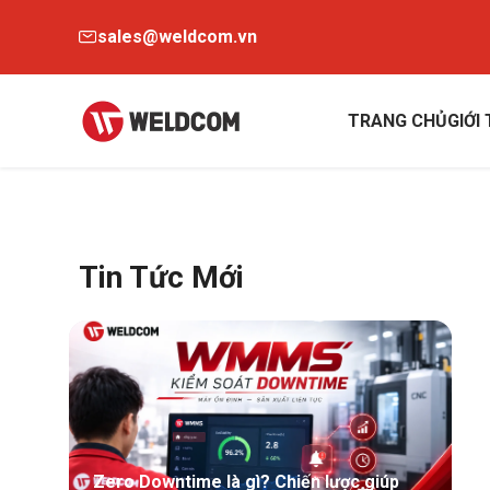
sales@weldcom.vn
TRANG CHỦ
GIỚI
Tin Tức Mới
Zero Downtime là gì? Chiến lược giúp