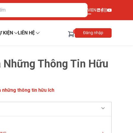
VI
EN
0
Ự KIỆN
LIÊN HỆ
Đăng nhập
 Những Thông Tin Hữu
những thông tin hữu ích