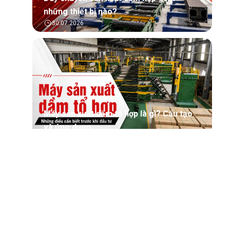
những thiết bị nào?
30.07.2026
Máy sản xuất dầm tổ hợp là gì? Cấu tạo
và ứng dụng
30.07.2026
Tìm hiểu tổng quan về phần mềm quản lý