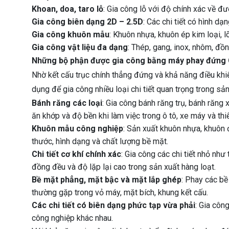
Khoan, doa, taro lỗ
: Gia công lỗ với độ chính xác về đườ
Gia công biên dạng 2D – 2.5D
: Các chi tiết có hình d
Gia công khuôn mẫu
: Khuôn nhựa, khuôn ép kim loại, l
Gia công vật liệu đa dạng
: Thép, gang, inox, nhôm, đồ
Những bộ phận được gia công bằng máy phay đứng
Nhờ kết cấu trục chính thẳng đứng và khả năng điều k
dụng để gia công nhiều loại chi tiết quan trọng trong sản
Bánh răng các loại
: Gia công bánh răng trụ, bánh răng
ăn khớp và độ bền khi làm việc trong ô tô, xe máy và thi
Khuôn mẫu công nghiệp
: Sản xuất khuôn nhựa, khuôn 
thước, hình dạng và chất lượng bề mặt.
Chi tiết cơ khí chính xác
: Gia công các chi tiết nhỏ như 
đồng đều và độ lặp lại cao trong sản xuất hàng loạt.
Bề mặt phẳng, mặt bậc và mặt lắp ghép
: Phay các b
thường gặp trong vỏ máy, mặt bích, khung kết cấu.
Các chi tiết có biên dạng phức tạp vừa phải
: Gia côn
công nghiệp khác nhau.