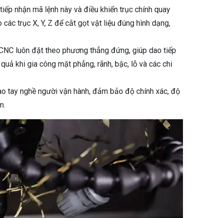
ếp nhận mã lệnh này và điều khiển trục chính quay
ác trục X, Y, Z để cắt gọt vật liệu đúng hình dạng,
 CNC luôn đặt theo phương thẳng đứng, giúp dao tiếp
 quả khi gia công mặt phẳng, rãnh, bậc, lỗ và các chi
c vào tay nghề người vận hành, đảm bảo độ chính xác, độ
m.