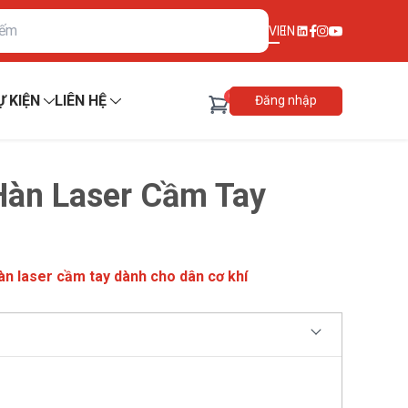
VI
EN
0
Ự KIỆN
LIÊN HỆ
Đăng nhập
Hàn Laser Cầm Tay
àn laser cầm tay dành cho dân cơ khí