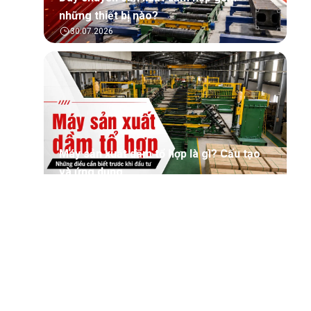
những thiết bị nào?
30.07.2026
Máy sản xuất dầm tổ hợp là gì? Cấu tạo
và ứng dụng
30.07.2026
Tìm hiểu tổng quan về phần mềm quản lý