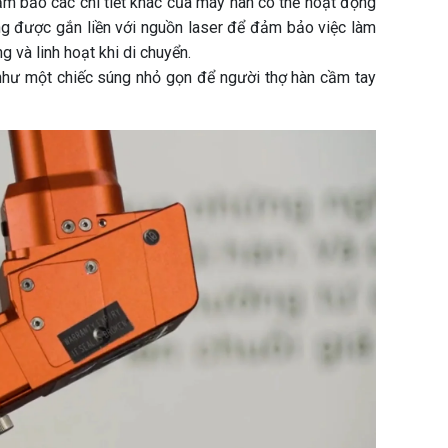
ảm bảo các chi tiết khác của máy hàn có thể hoạt động
ờng được gắn liền với nguồn laser để đảm bảo việc làm
 và linh hoạt khi di chuyển.
 như một chiếc súng nhỏ gọn để người thợ hàn cầm tay