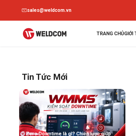
sales@weldcom.vn
TRANG CHỦ
GIỚI
Tin Tức Mới
Zero Downtime là gì? Chiến lược giúp