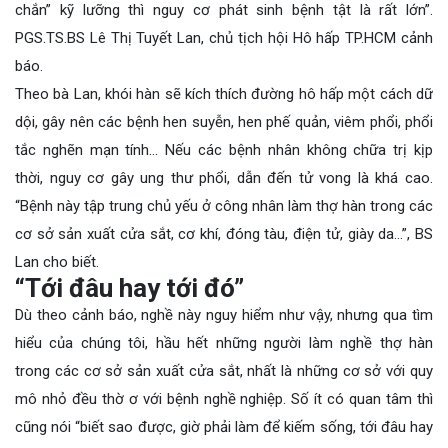
chắn” kỹ lưỡng thì nguy cơ phát sinh bệnh tật là rất lớn”.
PGS.TS.BS Lê Thị Tuyết Lan, chủ tịch hội Hô hấp TP.HCM cảnh
báo.
Theo bà Lan, khói hàn sẽ kích thích đường hô hấp một cách dữ
dội, gây nên các bệnh hen suyễn, hen phế quản, viêm phổi, phổi
tắc nghẽn mạn tính… Nếu các bệnh nhân không chữa trị kịp
thời, nguy cơ gây ung thư phổi, dẫn đến tử vong là khá cao.
“Bệnh này tập trung chủ yếu ở công nhân làm thợ hàn trong các
cơ sở sản xuất cửa sắt, cơ khí, đóng tàu, điện tử, giày da…”, BS
Lan cho biết.
“Tới đâu hay tới đó”
Dù theo cảnh báo, nghề này nguy hiểm như vậy, nhưng qua tìm
hiểu của chúng tôi, hầu hết những người làm nghề thợ hàn
trong các cơ sở sản xuất cửa sắt, nhất là những cơ sở với quy
mô nhỏ đều thờ ơ với bệnh nghề nghiệp. Số ít có quan tâm thì
cũng nói “biết sao được, giờ phải làm để kiếm sống, tới đâu hay