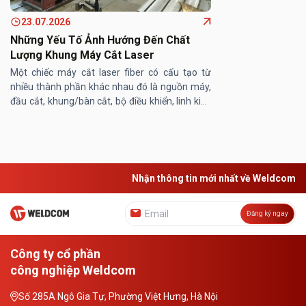
23.07.2026
Những Yếu Tố Ảnh Hướng Đến Chất
Lượng Khung Máy Cắt Laser
Một chiếc máy cắt laser fiber có cấu tạo từ
nhiều thành phần khác nhau đó là nguồn máy,
đầu cắt, khung/bàn cắt, bộ điều khiển, linh kiện
máy… Trong đó, khung/ bàn máy cắt laser
đóng vai trò then chốt, ...
Nhận thông tin mới nhất về Weldcom
Đăng ký ngay
Công ty cổ phần
công nghiệp Weldcom
Số 285A Ngô Gia Tự, Phường Việt Hưng, Hà Nội