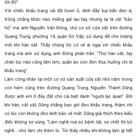
tới đó”.
Với chiếc khẩu trang vải đã hoen ố, dính đầy bụi bẩn đen xì,
trông chẳng khác nào miếng giẻ lau tay, nhưng lại là vật “bảo
hộ” mà anh Nguyễn Văn Đông, chủ cơ sở cửa sắt trên đường
Quang Trung, phường 14, quận Gò Vấp, sử dụng để che miệng
mỗi khi hàn sắt. Thấy chúng tôi có vẻ ái ngại với chiếc khẩu
trang mà anh sử dụng, anh Đông phân trần: “Thợ hàn sắt, tay
chân lúc nào cũng lấm lem, quần áo còn đen thui, huống chi là
khẩu trang”.
Làm công nhân tại một cơ sở sản xuất cửa sắt nhỏ nằm trong
con hẻm cũng trên đường Quang Trung, Nguyễn Thành Dũng
được anh em ở đây đặt cho cái biệt danh “người lạc quan”. Bởi
khi hàn, cắt sắt, Dũng chẳng bao giờ đeo khẩu trang, thậm chí
có lúc còn không đeo kính bảo vệ mắt. Dũng giải thích theo kiểu
điếc không sợ súng: “Làm nghề mà sợ bệnh tật, sợ chết thì bỏ
nghề... chứ làm chi thêm lo. Tôi thấy nhiều khi không làm gì hết