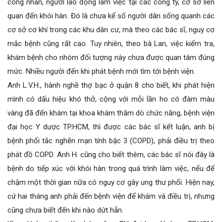
công nhân, người lao động làm việc tại các công ty, cơ sở liên
quan đến khói hàn. Đó là chưa kể số người dân sống quanh các
cơ sở cơ khí trong các khu dân cư, mà theo các bác sĩ, nguy cơ
mắc bệnh cũng rất cao. Tuy nhiên, theo bà Lan, việc kiểm tra,
khám bệnh cho nhóm đối tượng này chưa được quan tâm đúng
mức. Nhiều người đến khi phát bệnh mới tìm tới bệnh viện.
Anh L.V.H., hành nghề thợ bạc ở quận 8 cho biết, khi phát hiện
mình có dấu hiệu khó thở, cộng với mỗi lần ho có đàm màu
vàng đã đến khám tại khoa khám thăm dò chức năng, bệnh viện
đại học Y dược TP.HCM, thì được các bác sĩ kết luận, anh bị
bệnh phổi tắc nghẽn mạn tính bậc 3 (COPD), phải điều trị theo
phát đồ COPD. Anh H. cũng cho biết thêm, các bác sĩ nói đây là
bệnh do tiếp xúc với khói hàn trong quá trình làm việc, nếu để
chậm một thời gian nữa có nguy cơ gây ung thư phổi. Hiện nay,
cứ hai tháng anh phải đến bệnh viện để khám và điều trị, nhưng
cũng chưa biết đến khi nào dứt hẳn.