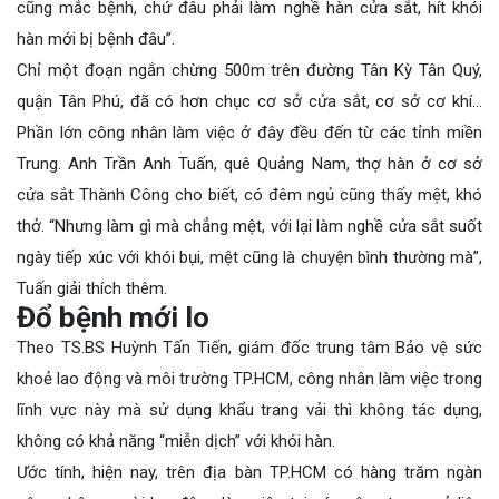
cũng mắc bệnh, chứ đâu phải làm nghề hàn cửa sắt, hít khói
hàn mới bị bệnh đâu”.
Chỉ một đoạn ngắn chừng 500m trên đường Tân Kỳ Tân Quý,
quận Tân Phú, đã có hơn chục cơ sở cửa sắt, cơ sở cơ khí…
Phần lớn công nhân làm việc ở đây đều đến từ các tỉnh miền
Trung. Anh Trần Anh Tuấn, quê Quảng Nam, thợ hàn ở cơ sở
cửa sắt Thành Công cho biết, có đêm ngủ cũng thấy mệt, khó
thở. “Nhưng làm gì mà chẳng mệt, với lại làm nghề cửa sắt suốt
ngày tiếp xúc với khói bụi, mệt cũng là chuyện bình thường mà”,
Tuấn giải thích thêm.
Đổ bệnh mới lo
Theo TS.BS Huỳnh Tấn Tiến, giám đốc trung tâm Bảo vệ sức
khoẻ lao động và môi trường TP.HCM, công nhân làm việc trong
lĩnh vực này mà sử dụng khẩu trang vải thì không tác dụng,
không có khả năng “miễn dịch” với khói hàn.
Ước tính, hiện nay, trên địa bàn TP.HCM có hàng trăm ngàn