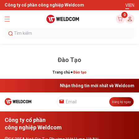
Công ty cổ phần công nghiệp Weldcom
VI
EN
0
Đào Tạo
Trang chủ
Đào tạo
Nhận thông tin mới nhất về Weldcom
Đăng ký ngay
Công ty cổ phần
công nghiệp Weldcom