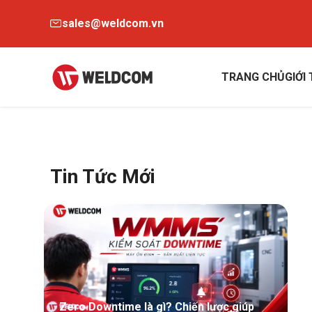
sales@weldcom.vn
TRANG CHỦ
GIỚI
Tin Tức Mới
Zero Downtime là gì? Chiến lược giúp