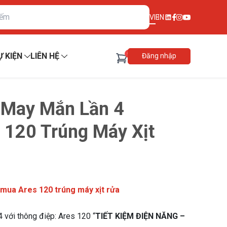
VI
EN
0
Ự KIỆN
LIÊN HỆ
Đăng nhập
 May Mắn Lần 4
 120 Trúng Máy Xịt
mua Ares 120 trúng máy xịt rửa
 với thông điệp: Ares 120 “
TIẾT KIỆM ĐIỆN NĂNG –