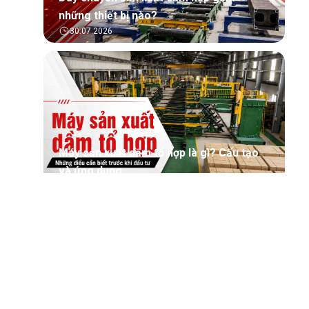
những thiết bị nào?
30.07.2026
Máy sản xuất dầm tổ hợp là gì? Cấu tạo
và ứng dụng
30.07.2026
Tìm hiểu tổng quan về phần mềm quản lý