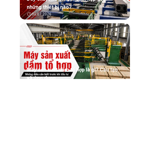
những thiết bị nào?
30.07.2026
Máy sản xuất dầm tổ hợp là gì? Cấu tạo
và ứng dụng
30.07.2026
Tìm hiểu tổng quan về phần mềm quản lý