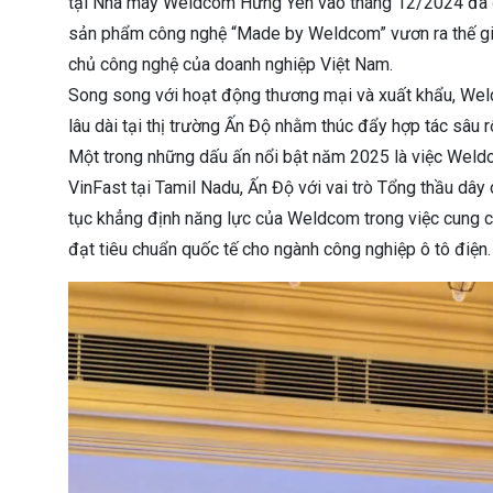
tại Nhà máy Weldcom Hưng Yên vào tháng 12/2024 đã đá
sản phẩm công nghệ “Made by Weldcom” vươn ra thế giớ
chủ công nghệ của doanh nghiệp Việt Nam.
Song song với hoạt động thương mại và xuất khẩu, Weld
lâu dài tại thị trường Ấn Độ nhằm thúc đẩy hợp tác sâu 
Một trong những dấu ấn nổi bật năm 2025 là việc Weldc
VinFast tại Tamil Nadu, Ấn Độ với vai trò Tổng thầu dây
tục khẳng định năng lực của Weldcom trong việc cung c
đạt tiêu chuẩn quốc tế cho ngành công nghiệp ô tô điện.