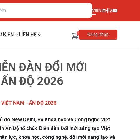
VI
EN
0
Ự KIỆN
LIÊN HỆ
Đăng nhập
ỄN ĐÀN ĐỔI MỚI
 ẤN ĐỘ 2026
VIỆT NAM - ẤN ĐỘ 2026
thủ đô New Delhi, Bộ Khoa học và Công nghệ Việt
n Ấn Độ tổ chức Diễn đàn Đổi mới sáng tạo Việt
hân lực, khoa học, công nghệ, đổi mới sáng tạo và