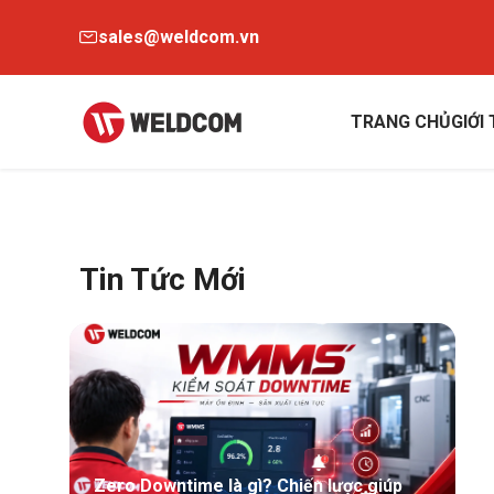
sales@weldcom.vn
TRANG CHỦ
GIỚI
Tin Tức Mới
Zero Downtime là gì? Chiến lược giúp