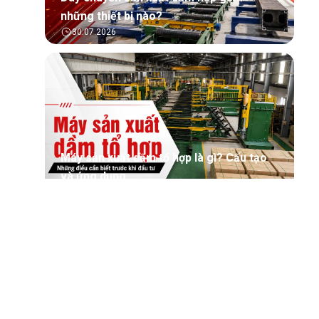
những thiết bị nào?
30.07.2026
Máy sản xuất dầm tổ hợp là gì? Cấu tạo
và ứng dụng
30.07.2026
Tìm hiểu tổng quan về phần mềm quản lý