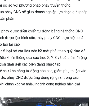
ai số so với phương pháp phay truyền thống.
ủa phay CNC sẽ giúp doanh nghiệp lựa chọn giải pháp
 sản phẩm.
y phay được điều khiển tự động bằng hệ thống CNC
ình được lập trình sẵn, máy phay CNC thực hiện quá
ộ lặp lại cao.
để loại bỏ vật liệu trên bề mặt phôi theo quỹ đạo đã
ều khiển thông qua các trục X, Y, Z và có thể mở rộng
 đơn giản đến các biên dạng phức tạp.
thế như khả năng tự động hóa cao, giảm phụ thuộc vào
ờ đó, phay CNC được ứng dụng rộng rãi trong các
khí chính xác và nhiều ngành công nghiệp hiện đại