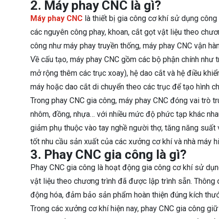
2. Máy phay CNC là gì?
Máy phay CNC
là thiết bị gia công cơ khí sử dụng côn
các nguyên công phay, khoan, cắt gọt vật liệu theo chươn
công như máy phay truyền thống, máy phay CNC vận hành 
Về cấu tạo, máy phay CNC gồm các bộ phận chính như trụ
mở rộng thêm các trục xoay), hệ dao cắt và hệ điều khiể
máy hoặc dao cắt di chuyển theo các trục để tạo hình chi
Trong phay CNC gia công, máy phay CNC đóng vai trò trun
nhôm, đồng, nhựa… với nhiều mức độ phức tạp khác nha
giảm phụ thuộc vào tay nghề người thợ, tăng năng suấ
tốt nhu cầu sản xuất của các xưởng cơ khí và nhà máy hi
3. Phay CNC gia công là gì?
Phay CNC gia công là hoạt động gia công cơ khí sử dụ
vật liệu theo chương trình đã được lập trình sẵn. Thông
động hóa, đảm bảo sản phẩm hoàn thiện đúng kích thước,
Trong các xưởng cơ khí hiện nay, phay CNC gia công giữ 