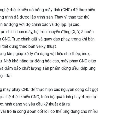
g nghệ điều khiển số bằng máy tính (CNC) để thực hiện
g trình đã được lập trình sẵn. Thay vì thao tác thủ
tự động với độ chính xác và độ lặp lại cao.
c chính, bàn máy, hệ trục chuyển động (X, Y, Z hoặc
n CNC. Trục chính giữ và quay dao phay, trong khi bàn
 tiết đúng theo bản vẽ kỹ thuật.
g tâm, giúp xử lý đa dạng vật liệu như thép, inox,
u. Nhờ khả năng tự động hóa cao, máy phay CNC giúp
t và đảm bảo chất lượng sản phẩm đồng đều, đáp ứng
ện đại.
ng máy phay CNC để thực hiện các nguyên công cắt gọt
 qua hệ điều khiển CNC, toàn bộ quá trình phay được tự
 hình dạng và yêu cầu kỹ thuật đặt ra.
vai trò là công đoạn cốt lõi, có thể ứng dụng cho nhiều