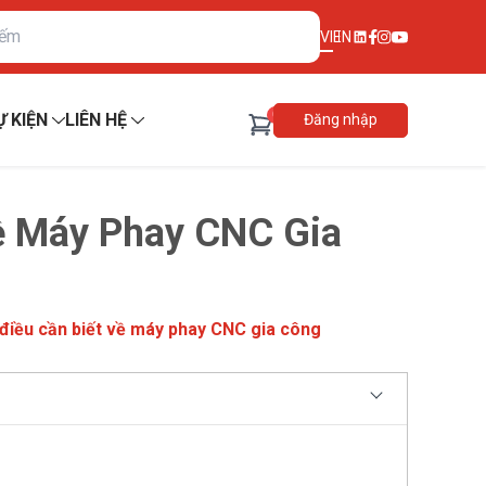
VI
EN
0
Ự KIỆN
LIÊN HỆ
Đăng nhập
ề Máy Phay CNC Gia
điều cần biết về máy phay CNC gia công