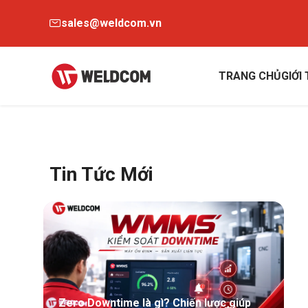
sales@weldcom.vn
TRANG CHỦ
GIỚI
Tin Tức Mới
Zero Downtime là gì? Chiến lược giúp