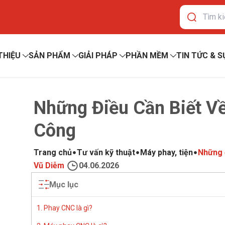
 THIỆU
SẢN PHẨM
GIẢI PHÁP
PHẦN MỀM
TIN TỨC & S
Những Điều Cần Biết V
Công
Trang chủ
Tư vấn kỹ thuật
Máy phay, tiện
Những 
Vũ Diễm
04.06.2026
Mục lục
1. Phay CNC là gì?