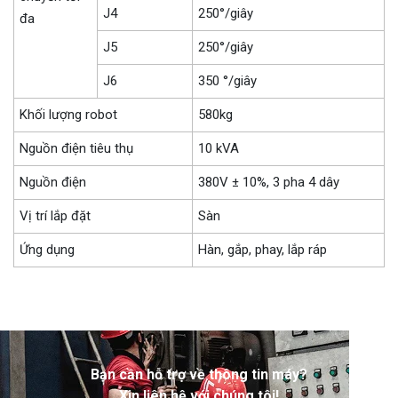
J4
250°/giây
đa
J5
250°/giây
J6
350 °/giây
Khối lượng robot
580kg
Nguồn điện tiêu thụ
10 kVA
Nguồn điện
380V ± 10%, 3 pha 4 dây
Vị trí lắp đặt
Sàn
Ứng dụng
Hàn, gắp, phay, lắp ráp
Bạn cần hỗ trợ về thông tin máy?
Xin liên hệ với chúng tôi!