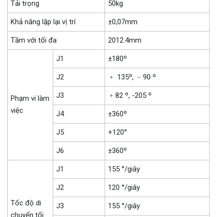
Tải trọng
50kg
Khả năng lặp lại vị trí
±0,07mm
Tầm với tối đa
2012.4mm
J1
±180º
J2
﹢ 135º, ﹣90 º
J3
﹢82 º, -205 º
Phạm vi làm
việc
J4
±360º
J5
+120°
J6
±360º
J1
155 °/giây
J2
120 °/giây
Tốc độ di
J3
155 °/giây
chuyển tối