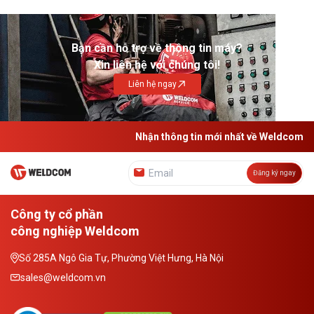
Bạn cần hỗ trợ về thông tin máy?
Xin liên hệ với chúng tôi!
Liên hệ ngay
Nhận thông tin mới nhất về Weldcom
Đăng ký ngay
Công ty cổ phần
công nghiệp Weldcom
Số 285A Ngô Gia Tự, Phường Việt Hưng, Hà Nội
sales@weldcom.vn