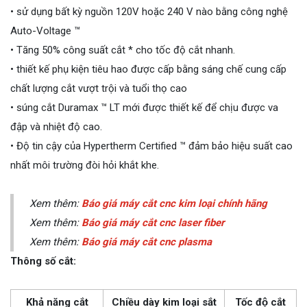
• sử dụng bất kỳ nguồn 120V hoặc 240 V nào bằng công nghệ
Auto-Voltage ™
• Tăng 50% công suất cắt * cho tốc độ cắt nhanh.
• thiết kế phụ kiện tiêu hao được cấp bằng sáng chế cung cấp
chất lượng cắt vượt trội và tuổi thọ cao
• súng cắt Duramax ™ LT mới được thiết kế để chịu được va
đập và nhiệt độ cao.
• Độ tin cậy của Hypertherm Certified ™ đảm bảo hiệu suất cao
nhất môi trường đòi hỏi khắt khe.
Xem thêm:
Báo giá máy cắt cnc kim loại chính hãng
Xem thêm:
Báo giá máy cắt cnc laser fiber
Xem thêm:
Báo giá máy cắt cnc plasma
Thông số cắt:
Khả năng cắt
Chiều dày kim loại sắt
Tốc độ cắt