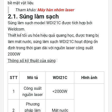
bề mặt vật liệu.
Tham khảo:
Máy hàn nhôm laser
2.1. Súng làm sạch
Súng làm sạch model WDI21C được tích hợp bởi
Weldcom.
Thiết kế tối ưu hóa hiệu quả quang học, được trang bị
làm mát nước, súng làm sạch WDI21C hoạt động ổn
định trong thời gian dài với nguồn laser công suất
2000W
Thông số kỹ thuật của súng
:
STT
Mô tả
WDI21C
Hình ảnh
Công suất
1
<2000W
nguồn laser
Phương
2
pháp làm
Mát nước