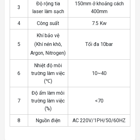
Độ rộng tia
150mm ở khoảng cách
3
laser làm sạch
400mm
4
Công suất
7.5 Kw
Khí bảo vệ
5
(Khí nén khô,
Tối đa 10bar
Argon, Nitrogen)
Nhiệt độ môi
6
trường làm việc
10~40
(℃)
Độ ẩm làm môi
7
trường làm việc
<70
(%)
8
Nguồn điện
AC 220V/1PH/50/60HZ