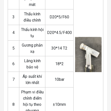
mát
Thấu kính
3
D20*5/F60
điều chỉnh
Thấu kính hội
4
D20*4.5/F400
tụ
Gương phản
5
30*14 T2
xạ
Lăng kính
6
18*2
bảo vệ
Áp suất khí
7
10bar
lớn nhất
Phạm vi điều
chỉnh điểm
8
hội tụ theo
±10mm
phương