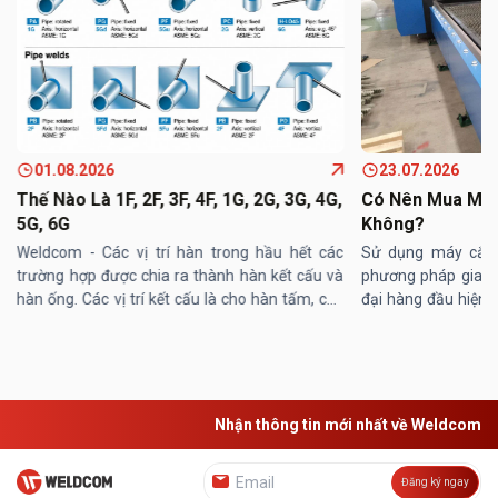
01.08.2026
23.07.2026
Thế Nào Là 1F, 2F, 3F, 4F, 1G, 2G, 3G, 4G,
Có Nên Mua Máy
5G, 6G
Không?
Weldcom - Các vị trí hàn trong hầu hết các
Sử dụng máy cắt 
trường hợp được chia ra thành hàn kết cấu và
phương pháp gia cô
hàn ống. Các vị trí kết cấu là cho hàn tấm, các
đại hàng đầu hiện 
vị trí hàn ống cũng được áp dụng với hàn ống
trội, máy cắt las
với tấm hoặc hàn ...
trong các lĩnh vực nh
Nhận thông tin mới nhất về Weldcom
Đăng ký ngay