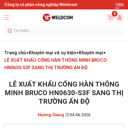
Công ty cổ phần công nghiệp Weldcom
VI
EN
0
Trang chủ
Khuyến mại và sự kiện
Khuyến mại
LỄ XUẤT KHẨU CỔNG HÀN THÔNG MINH BRUCO
HN0630-S3F SANG THỊ TRƯỜNG ẤN ĐỘ
LỄ XUẤT KHẨU CỔNG HÀN THÔNG
MINH BRUCO HN0630-S3F SANG THỊ
TRƯỜNG ẤN ĐỘ
Hương Giang
04.06.2026