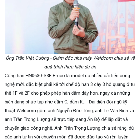
Ông Trần Việt Cường - Giám đốc nhà máy Weldcom chia sẻ về
quá trình thực hiện dự án
Cổng hàn HN0630-S3F Bruco là model có nhiều cải tiến công
nghệ mới, đặc biệt phải kể tới chế độ hàn 3 dây 3 hồ quang ở tư
thế 1F và 2F cho phép phép hàn dầm dày hơn, ngay cả những
biên dạng phức tạp như dầm C, dầm K,.... Đại diện đội ngũ kỹ
thuật Weldcom gồm anh Nguyễn Đức Tùng, anh Lê Văn Bình và
anh Trần Trọng Lượng sẽ trực tiếp sang Ấn Độ để lắp đặt và
chuyển giao công nghệ. Anh Trần Trọng Lượng chia sẻ rằng, dù
các anh tự tin với chuyên môn đã được đào tạo và rèn luyện