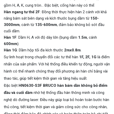
gồm H, A, K, cung tròn… Đặc biệt, cổng hàn này có thể:
Hàn ngang tư thế 2F
: Đồng thời thực hiện hàn 2 cánh với khả
năng bám sát biên dạng và kích thước bụng dầm từ
150-
3000mm
, cánh từ
135-600mm
, đảm bảo không bỏ sót đầu
cuối dầm.
Hàn 1F
: Dầm H, A với độ dày lớn (bụng dầm
1.5m
, cánh
600mm
).
Hàn 1G
: Dầm hộp tối đa kích thước
2mx0.8m
.
Sự linh hoạt trong chuyển đổi các tư thế hàn
1F, 2F, 1G
là điểm
nhấn của sản phẩm. Với hệ thống điều khiển tự động, người vận
hành có thể nhanh chóng thay đổi phương án hàn chỉ bằng vài
thao tác, giúp tiết kiệm thời gian và tăng hiệu suất.
Đặc biệt
HN0630-S3F BRUCO
hàn bám dần không bỏ điểm
đầu và cuối dầm
nhờ hệ thống đầu hàn thông minh và công
nghệ dò đường laser. Điều này giúp loại bỏ hoàn toàn bước hàn
thủ công, tiết kiệm thời gian và giảm công sức cho công nhân,
đồng thời đảm bảo độ chính xác và hoàn thiện toàn bộ chi tiết,