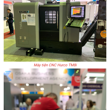
Máy tiện CNC Hurco TM8i