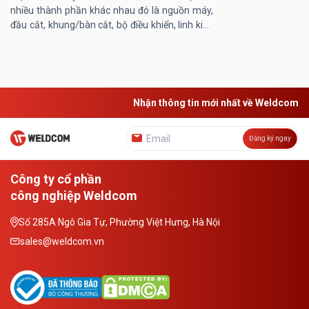
nhiều thành phần khác nhau đó là nguồn máy,
đầu cắt, khung/bàn cắt, bộ điều khiển, linh kiện
máy… Trong đó, khung/ bàn máy cắt laser
đóng vai trò then chốt, ...
Nhận thông tin mới nhất về Weldcom
Đăng ký ngay
Công ty cổ phần
công nghiệp Weldcom
Số 285A Ngô Gia Tự, Phường Việt Hưng, Hà Nội
sales@weldcom.vn