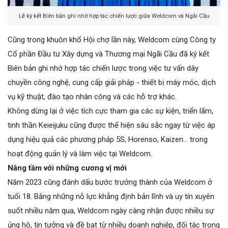
Lễ ký kết Biên bản ghi nhớ hợp tác chiến lược giữa Weldcom và Ngãi Cầu
Cũng trong khuôn khổ Hội chợ lần này, Weldcom cùng Công ty
Cổ phần Đầu tư Xây dựng và Thương mại Ngãi Cầu đã ký kết
Biên bản ghi nhớ hợp tác chiến lược trong việc tư vấn dây
chuyền công nghệ, cung cấp giải pháp - thiết bị máy móc, dịch
vụ kỹ thuật, đào tạo nhân công và các hỗ trợ khác.
Không dừng lại ở việc tích cực tham gia các sự kiện, triển lãm,
tinh thần Keieijuku cũng được thể hiện sâu sắc ngay từ việc áp
dụng hiệu quả các phương pháp 5S, Horenso, Kaizen... trong
hoạt động quản lý và làm việc tại Weldcom.
Nâng tầm với những cương vị mới
Năm 2023 cũng đánh dấu bước trưởng thành của Weldcom ở
tuổi 18. Bằng những nỗ lực khẳng định bản lĩnh và uy tín xuyên
suốt nhiều năm qua, Weldcom ngày càng nhận được nhiều sự
ủng hộ, tin tưởng và đề bạt từ nhiều doanh nghiệp, đối tác trong