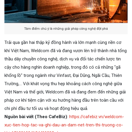
Tâm điểm chú ý là những giải pháp công nghệ đột phá
Trải qua gần hai thập kỷ đồng hành và lớn mạnh cùng nền cơ
khí Việt Nam, Weldcom đã và đang vươn lên trở thành nhà tổng
thầu dây chuyền công nghệ, dịch vụ và đối tác chiến lược tin
cậy cho hàng nghìn doanh nghiệp, trong đó có cả những "gã
khổng lồ" trong ngành như Vinfast, Đại Dũng, Ngãi Cầu, Thiên
Trường,… Với khát vọng thu hẹp khoảng cách công nghệ giữa
Việt Nam và thế giới, Weldcom đã và đang đem đến những giải
pháp cơ khí tiệm cận với xu hướng hàng đầu trên toàn cầu với
chi phí đầu tư tối ưu và hoạt động hiệu quả.
Nguồn bài viết (Theo CafeBiz)
:
https://cafebiz.vn/weldcom-
xuc-tien-hop-tac-va-ghi-dau-an-dam-net-tren-thi-truong-co-