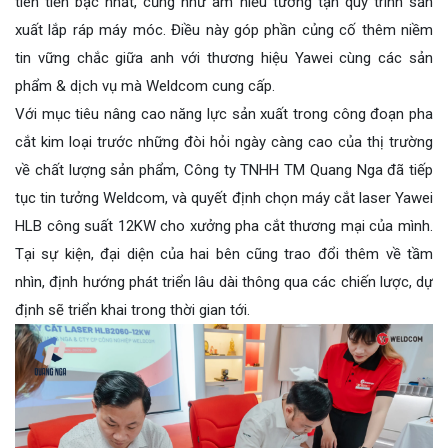
tiên tiến bậc nhất, cũng như am hiểu tường tận quy trình sản
xuất lắp ráp máy móc. Điều này góp phần củng cố thêm niềm
tin vững chắc giữa anh với thương hiệu Yawei cùng các sản
phẩm & dịch vụ mà Weldcom cung cấp.
Với mục tiêu nâng cao năng lực sản xuất trong công đoạn pha
cắt kim loại trước những đòi hỏi ngày càng cao của thị trường
về chất lượng sản phẩm, Công ty TNHH TM Quang Nga đã tiếp
tục tin tưởng Weldcom, và quyết định chọn máy cắt laser Yawei
HLB công suất 12KW cho xưởng pha cắt thương mại của mình.
Tại sự kiện, đại diện của hai bên cũng trao đổi thêm về tầm
nhìn, định hướng phát triển lâu dài thông qua các chiến lược, dự
định sẽ triển khai trong thời gian tới.