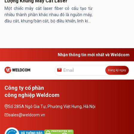
Lượng Khung Máy Cắt Laser
Một chiếc máy cắt laser fiber có cấu tạo từ
nhiều thành phần khác nhau đó là nguồn máy,
đầu cắt, khung/bàn cắt, bộ điều khiển, linh kiện
máy… Trong đó, khung/ bàn máy cắt laser
đóng vai trò then chốt, ...
Nhận thông tin mới nhất về Weldcom
Đăng ký ngay
Công ty cổ phần
công nghiệp Weldcom
Số 285A Ngô Gia Tự, Phường Việt Hưng, Hà Nội
sales@weldcom.vn