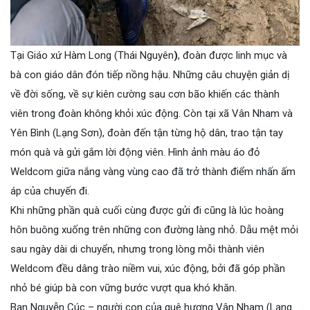
Tại Giáo xứ Hàm Long (Thái Nguyên
)
, đoàn được linh mục và
bà con giáo dân đón tiếp nồng hậu. Những câu chuyện giản dị
về đời sống, về sự kiên cường sau cơn bão khiến các thành
viên trong đoàn không khỏi xúc động. Còn tại xã Vân Nham và
Yên Bình (Lạng Sơn), đoàn đến tận từng hộ dân, trao tận tay
món quà và gửi gắm lời động viên. Hình ảnh màu áo đỏ
Weldcom giữa nắng vàng vùng cao đã trở thành điểm nhấn ấm
áp của chuyến đi.
Khi những phần quà cuối cùng được gửi đi cũng là lúc hoàng
hôn buông xuống trên những con đường làng nhỏ. Dẫu mệt mỏi
sau ngày dài di chuyển, nhưng trong lòng mỗi thành viên
Weldcom đều dâng trào niềm vui, xúc động, bởi đã góp phần
nhỏ bé giúp bà con vững bước vượt qua khó khăn.
Bạn Nguyễn Cúc – người con của quê hương Vân Nham (Lạng