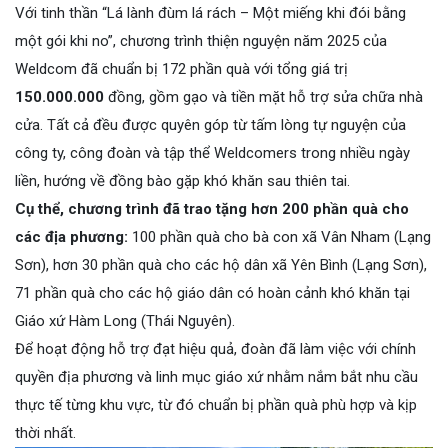
Với tinh thần “Lá lành đùm lá rách – Một miếng khi đói bằng
một gói khi no”, chương trình thiện nguyện năm 2025 của
Weldcom đã chuẩn bị 172 phần quà với tổng giá trị
150.000.000
đồng, gồm gạo và tiền mặt hỗ trợ sửa chữa nhà
cửa. Tất cả đều được quyên góp từ tấm lòng tự nguyện của
công ty, công đoàn và tập thể Weldcomers trong nhiều ngày
liền, hướng về đồng bào gặp khó khăn sau thiên tai.
Cụ thể, chương trình đã trao tặng hơn 200 phần quà cho
các địa phương:
100 phần quà cho bà con xã Vân Nham (Lạng
Sơn), hơn 30 phần quà cho các hộ dân xã Yên Bình (Lạng Sơn),
71 phần quà cho các hộ giáo dân có hoàn cảnh khó khăn tại
Giáo xứ Hàm Long (Thái Nguyên).
Để hoạt động hỗ trợ đạt hiệu quả, đoàn đã làm việc với chính
quyền địa phương và linh mục giáo xứ nhằm nắm bắt nhu cầu
thực tế từng khu vực, từ đó chuẩn bị phần quà phù hợp và kịp
thời nhất.