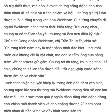
hỗ trợ thiết thực, mà còn là minh chứng sống động cho tinh
thần nhân ái, sẻ chia và trách nhiệm xã hội – những giá trị luôn
được nuôi dưỡng trong văn hóa Weldcom. Qua từng chuyến đi,
người Weldcom càng thêm thấu hiểu rằng: “Khi cùng nhau,
chúng ta có thể lan tỏa yêu thương và làm nên điều kỳ diệu.”
Chủ tịch Công đoàn Weldcom, chị Trần Thị Mến, chia sẻ:
“Chương trình năm nay là một hành trình đặc biệt – nơi mỗi
món quà không chỉ là vật chất, mà còn là tấm lòng của hàng
trăm Weldcomers gửi gắm. Chúng tôi tin rằng, khi cùng nhau sẻ
chia, chúng ta sẽ lan tỏa được điều tốt đẹp, giúp cuộc sống
thêm ấm áp và nhân văn.”
Hành trình thiện nguyện khép lại trong ánh đèn đêm yên bình,
nhưng ngọn lửa yêu thương mà Weldcom mang đến sẽ còn lan
tỏa mãi – như một món quà ý nghĩa dành tặng cho cộng đồng,
cho chính mỗi thành viên và cho chặng đường 20 năm phát
triển nhân ái, bền vững và đầy khát vọng sắp tới.