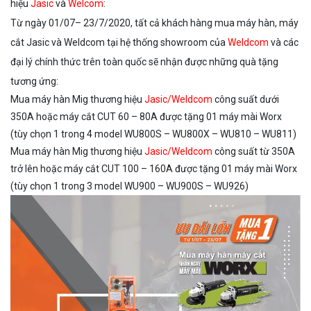
hiệu
Jasic
và
Welcom
:
Từ ngày 01/07– 23/7/2020, tất cả khách hàng mua máy hàn, máy
cắt Jasic và Weldcom tại hệ thống showroom của
Weldcom
và các
đại lý chính thức trên toàn quốc sẽ nhận được những quà tặng
tương ứng:
Mua máy hàn Mig thương hiệu
Jasic/Weldcom
công suất dưới
350A hoặc máy cắt CUT 60 – 80A được tặng 01 máy mài Worx
(tùy chọn 1 trong 4 model WU800S – WU800X – WU810 – WU811)
Mua máy hàn Mig thương hiệu
Jasic/Weldcom
công suất từ 350A
trở lên hoặc máy cắt CUT 100 – 160A được tặng 01 máy mài Worx
(tùy chọn 1 trong 3 model WU900 – WU900S – WU926)