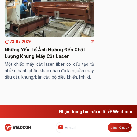
23.07.2026
Những Yếu Tố Ảnh Hướng Đến Chất
Lượng Khung Máy Cắt Laser
Một chiếc máy cắt laser fiber có cấu tạo từ
nhiều thành phần khác nhau đó là nguồn máy,
đầu cắt, khung/bàn cắt, bộ điều khiển, linh kiện
máy… Trong đó, khung/ bàn máy cắt laser
đóng vai trò then chốt, ...
Nhận thông tin mới nhất về Weldcom
Đăng ký ngay