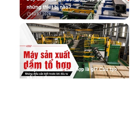
những thiết bị nào?
30.07.2026
Máy sản xuất dầm tổ hợp là gì? Cấu tạo
và ứng dụng
30.07.2026
Tìm hiểu tổng quan về phần mềm quản lý