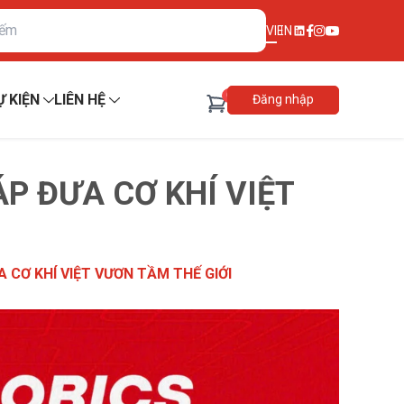
VI
EN
0
Ự KIỆN
LIÊN HỆ
Đăng nhập
ÁP ĐƯA CƠ KHÍ VIỆT
A CƠ KHÍ VIỆT VƯƠN TẦM THẾ GIỚI