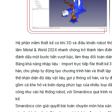
Hệ phần mềm thiết kế cơ khí 3D và điều khiển robot th
lãm Metal & Weld 2024 nhanh chóng trở thành tâm điểm
đánh dấu một bước tiến vượt bậc, làm thay đổi toàn diệ
Bằng khả năng nhập liệu - Import trực tiếp file thiết k
hàn, cho phép tự động tạo chương trình hàn và thiết l
thể nhận diện độ dày vật liệu, gợi ý thông số hàn, và t
gồm cả khe hở và biên dạng phức tạp của nhiều loại dầm
công như các hệ thống robot, với Smarobics quá trình 
kế.
Smarobics còn giải quyết bài toán chuyên môn hóa sản xu