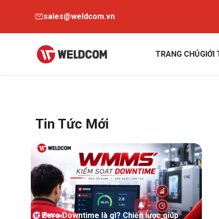
sales@weldcom.vn
TRANG CHỦ
GIỚI
Tin Tức Mới
Zero Downtime là gì? Chiến lược giúp