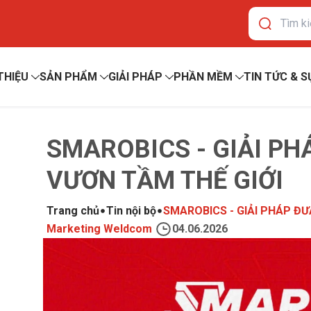
 THIỆU
SẢN PHẨM
GIẢI PHÁP
PHẦN MỀM
TIN TỨC & S
SMAROBICS - GIẢI PH
VƯƠN TẦM THẾ GIỚI
Trang chủ
Tin nội bộ
SMAROBICS - GIẢI PHÁP ĐƯ
Marketing Weldcom
04.06.2026