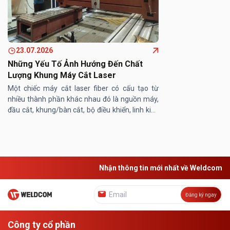
23.07.2026
Những Yếu Tố Ảnh Hướng Đến Chất
Lượng Khung Máy Cắt Laser
Một chiếc máy cắt laser fiber có cấu tạo từ
nhiều thành phần khác nhau đó là nguồn máy,
đầu cắt, khung/bàn cắt, bộ điều khiển, linh kiện
máy… Trong đó, khung/ bàn máy cắt laser
đóng vai trò then chốt, ...
Nhận thông tin mới nhất về Weldcom
Đăng ký ngay
Công ty cổ phần