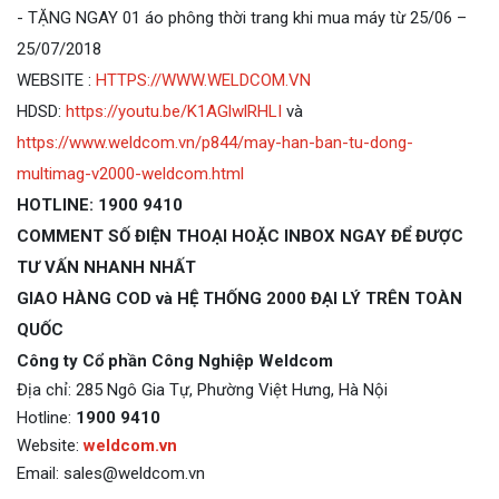
- TẶNG NGAY 01 áo phông thời trang khi mua máy từ 25/06 –
25/07/2018
WEBSITE :
HTTPS://WWW.WELDCOM.VN
HDSD:
https://youtu.be/K1AGlwlRHLI
và
https://www.weldcom.vn/p844/may-han-ban-tu-dong-
multimag-v2000-weldcom.html
HOTLINE: 1900 9410
COMMENT SỐ ĐIỆN THOẠI HOẶC INBOX NGAY ĐỂ ĐƯỢC
TƯ VẤN NHANH NHẤT
GIAO HÀNG COD và HỆ THỐNG 2000 ĐẠI LÝ TRÊN TOÀN
QUỐC
Công ty Cổ phần Công Nghiệp Weldcom
Địa chỉ: 285 Ngô Gia Tự, Phường Việt Hưng, Hà Nội
Hotline:
1900 9410
Website:
weldco
m
.vn
Email: sales@weldcom.vn