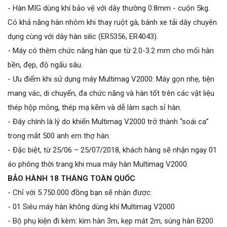
- Hàn MIG dùng khí bảo vệ với dây thường 0.8mm - cuộn 5kg.
Có khả năng hàn nhôm khi thay ruột gà, bánh xe tải dây chuyên
dụng cùng với dây hàn silic (ER5356, ER4043).
- Máy có thêm chức năng hàn que từ 2.0-3.2 mm cho mối hàn
bền, đẹp, độ ngấu sâu.
- Ưu điểm khi sử dụng máy Multimag V2000: Máy gọn nhẹ, tiện
mang vác, di chuyển, đa chức năng và hàn tốt trên các vật liệu
thép hộp mỏng, thép mạ kẽm và dễ làm sạch sỉ hàn.
- Đây chính là lý do khiến Multimag V2000 trở thành “soái ca”
trong mắt 500 anh em thợ hàn.
- Đặc biệt, từ 25/06 – 25/07/2018, khách hàng sẽ nhận ngay 01
áo phông thời trang khi mua máy hàn Multimag V2000.
BẢO HÀNH 18 THÁNG TOÀN QUỐC
- Chỉ với 5.750.000 đồng bạn sẽ nhận được:
- 01 Siêu máy hàn không dùng khí Multimag V2000
- Bộ phụ kiện đi kèm: kìm hàn 3m, kẹp mát 2m, súng hàn B200