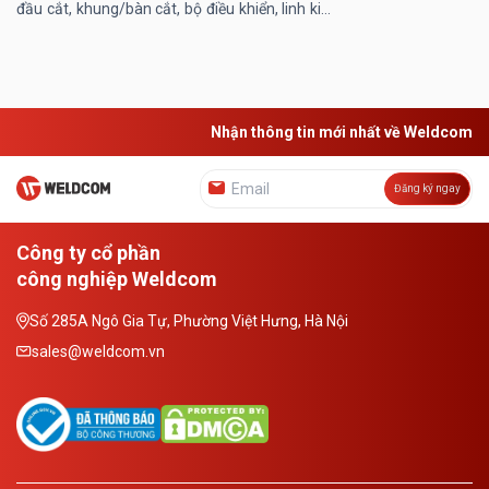
đầu cắt, khung/bàn cắt, bộ điều khiển, linh kiện
máy… Trong đó, khung/ bàn máy cắt laser
đóng vai trò then chốt, ...
Nhận thông tin mới nhất về Weldcom
Đăng ký ngay
Công ty cổ phần
công nghiệp Weldcom
Số 285A Ngô Gia Tự, Phường Việt Hưng, Hà Nội
sales@weldcom.vn