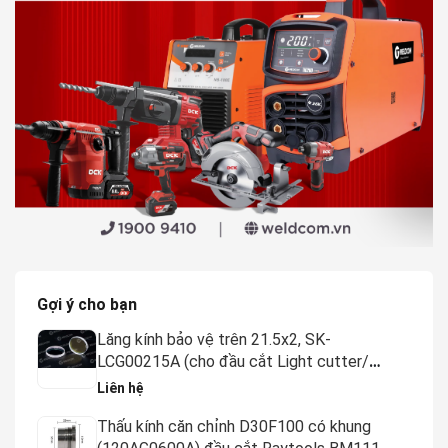
Gợi ý cho bạn
Lăng kính bảo vệ trên 21.5x2, SK-
LCG00215A (cho đầu cắt Light cutter/
Procutter, 15-20KW) - Weldcom
Liên hệ
Thấu kính căn chỉnh D30F100 có khung