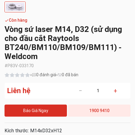
Còn hàng
Vòng sứ laser M14, D32 (sử dụng
cho đầu cắt Raytools
BT240/BM110/BM109/BM111) -
Weldcom
#
P83V-033170
0
đánh giá
0 đã bán
Liên hệ
−
+
Báo Giá Ngay
1900 9410
Kích thước: M14xD32xH12