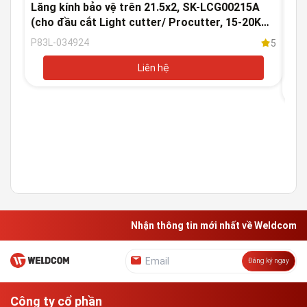
Liê
Lăng kính bảo vệ trên 21.5x2, SK-LCG00215A
(cho đầu cắt Light cutter/ Procutter, 15-20KW)
Thấ
- Weldcom
(12
P83L-034924
5
P83
Liên hệ
Nhận thông tin mới nhất về Weldcom
Đăng ký ngay
Công ty cổ phần