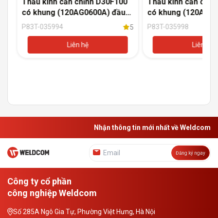
Thấu kính căn chỉnh D30F100
Thấu kính căn chỉn
có khung (120AG0600A) đầu
có khung (120AU47
5
cắt Raytools BM111
cắt Raytools BM11
P83T-035994
P83T-035998
5
Liên hệ
Liên hệ
Nhận thông tin mới nhất về Weldcom
Đăng ký ngay
Công ty cổ phần
công nghiệp Weldcom
Số 285A Ngô Gia Tự, Phường Việt Hưng, Hà Nội