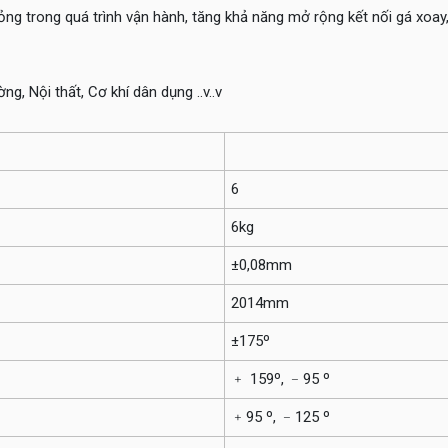
g trong quá trình vận hành, tăng khả năng mở rộng kết nối gá xoay,
g, Nội thất, Cơ khí dân dụng ..v..v
6
6kg
±0,08mm
2014mm
±175º
﹢ 159º, ﹣95 º
﹢95 º, ﹣125 º