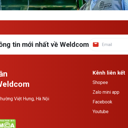
ông tin mới nhất về Weldcom
ần
Kênh liên kết
 Weldcom
Shopee
Zalo mini app
hường Việt Hưng, Hà Nội
Facebook
Youtube