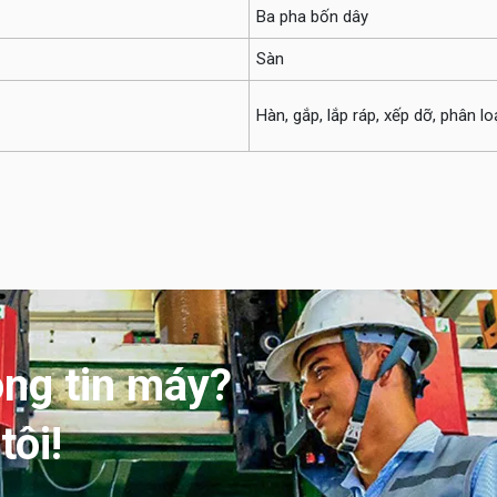
Ba pha bốn dây
Sàn
Hàn, gắp, lắp ráp, xếp dỡ, phân 
ông tin máy?
tôi!