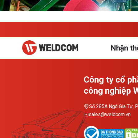
Nhận th
Công ty cổ ph
công nghiệp
Số 285A Ngô Gia Tự, P
sales@weldcom.vn