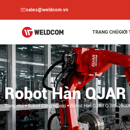
sales@weldcom.vn
TRANG CHỦ
GIỚI
Robot Hàn QJAR
Trang chủ
Robot Công nghiệp
Robot Hàn QJAR QJR6-2000