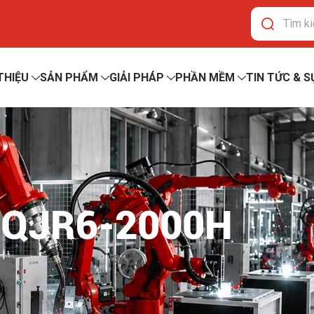
 THIỆU
SẢN PHẨM
GIẢI PHÁP
PHẦN MỀM
TIN TỨC & S
 QJR6-2000H
H