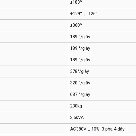
±183º
+129°，-126°
±360º
189 °/giây
189 °/giây
189 °/giây
378°/giây
320 °/giây
687 °/giây
230kg
3,5kVA
AC380V ± 10%, 3 pha 4 dây