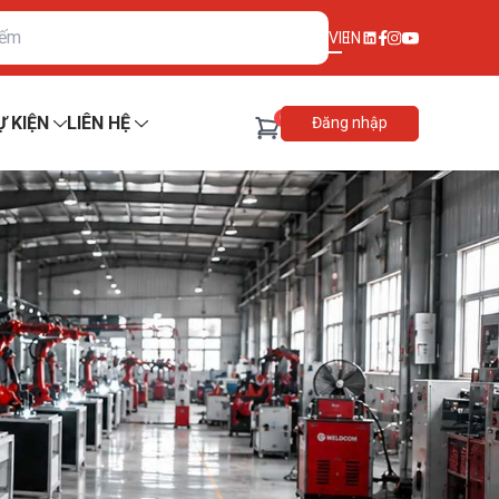
VI
EN
0
Ự KIỆN
LIÊN HỆ
Đăng nhập