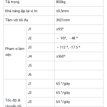
Tải trọng
800kg
Khả năng lặp lại vị trí
±0,5mm
Tầm với tối đa
3021mm
J1
±95º
J2
﹢ 95º, ﹣48 º
J3
﹢112 º, -17.5 º
Phạm vi làm
việc
J4
±360º
J5
J6
J1
65 °/giây
J2
65 °/giây
Tốc độ di
J3
65 °/giây
chuyển tối