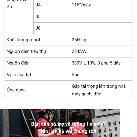
J4
115°/giây
đa
J5
J6
Khối lượng robot
2550kg
Nguồn điện tiêu thụ
23 kVA
Nguồn điện
380V ± 10%, 3 pha 5 dây
Vị trí lắp đặt
Sàn
Gắp tải trọng lớn trong nhà
Ứng dụng
máy gạch, đúc
Bạn cần hỗ trợ về thông tin máy?
Xin liên hệ với chúng tôi!