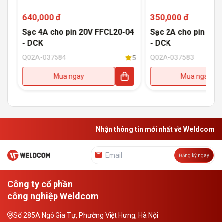
640,000 đ
350,000 đ
Sạc 4A cho pin 20V FFCL20-04
Sạc 2A cho pin 20V
- DCK
- DCK
Q02A-037584
Q02A-037583
5
5
Mua ngay
Mua ngay
Nhận thông tin mới nhất về Weldcom
Đăng ký ngay
Công ty cổ phần
công nghiệp Weldcom
Số 285A Ngô Gia Tự, Phường Việt Hưng, Hà Nội