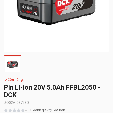
Còn hàng
Pin Li-ion 20V 5.0Ah FFBL2050 -
DCK
#
Q02A-037580
0
đánh giá
0 đã bán