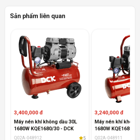
Sản phẩm liên quan
3,400,000 đ
3,240,000 đ
Máy nén khí không dầu 30L
Máy nén khí không 
1680W KQE1680/30 - DCK
1680W KQE1680/15
Q02A-048912
Q02A-048911
5
5