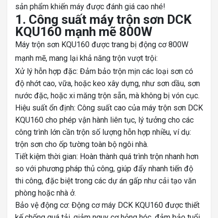
sản phẩm khiến máy được đánh giá cao nhé!
1. Công suất máy trộn sơn DCK
KQU160 mạnh mẽ 800W
Máy trộn sơn KQU160 được trang bị động cơ 800W
mạnh mẽ, mang lại khả năng trộn vượt trội:
Xử lý hỗn hợp đặc: Đảm bảo trộn mịn các loại sơn có
độ nhớt cao, vữa, hoặc keo xây dựng, như sơn dầu, sơn
nước đặc, hoặc xi măng trộn sẵn, mà không bị vón cục.
Hiệu suất ổn định: Công suất cao của máy trộn sơn DCK
KQU160 cho phép vận hành liên tục, lý tưởng cho các
công trình lớn cần trộn số lượng hỗn hợp nhiều, ví dụ:
trộn sơn cho ốp tường toàn bộ ngôi nhà.
Tiết kiệm thời gian: Hoàn thành quá trình trộn nhanh hơn
so với phương pháp thủ công, giúp đẩy nhanh tiến độ
thi công, đặc biệt trong các dự án gấp như cải tạo văn
phòng hoặc nhà ở.
Bảo vệ động cơ: Động cơ máy DCK KQU160 được thiết
kế chống quá tải, giảm nguy cơ hỏng hóc, đảm bảo tuổi