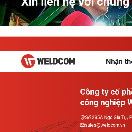
Xin liên hệ với chúng 
Nhận th
Công ty cổ ph
công nghiệp
Số 285A Ngô Gia Tự, P
sales@weldcom.vn