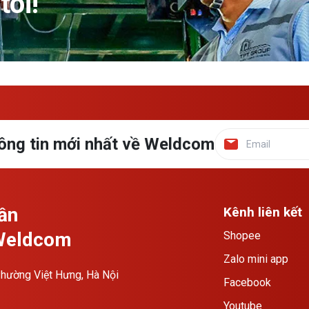
tôi!
ông tin mới nhất về Weldcom
ần
Kênh liên kết
 Weldcom
Shopee
Zalo mini app
hường Việt Hưng, Hà Nội
Facebook
Youtube