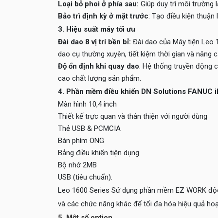
Loại bỏ phoi ở phía sau:
Giúp duy trì môi trường 
Bảo trì định kỳ ở mặt trước
: Tạo điều kiện thuận 
3. Hiệu suất máy tối ưu
Đài dao 8 vị trí bền bỉ:
Đài dao của Máy tiện Leo 1
dao cụ thường xuyên, tiết kiệm thời gian và nâng c
Độ ổn định khi quay dao
: Hệ thống truyền động 
cao chất lượng sản phẩm.
4. Phần mềm điều khiển DN Solutions FANUC iP
Màn hình 10,4 inch
Thiết kế trực quan và thân thiện với người dùng
Thẻ USB & PCMCIA
Bàn phím ONG
Bảng điều khiển tiện dụng
Bộ nhớ 2MB
USB (tiêu chuẩn).
Leo 1600 Series Sử dụng phần mềm EZ WORK độc quy
và các chức năng khác để tối đa hóa hiệu quả hoạ
5. Một số option