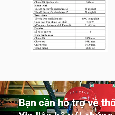
Bạn cần hỗ trợ về th