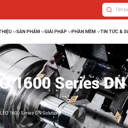
 THIỆU
SẢN PHẨM
GIẢI PHÁP
PHẦN MỀM
TIN TỨC & S
O 1600 Series DN
LEO 1600 Series DN Solutions