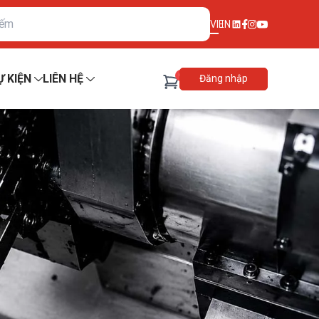
VI
EN
0
Ự KIỆN
LIÊN HỆ
Đăng nhập