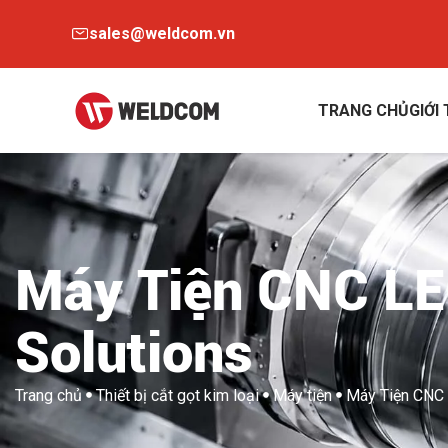
sales@weldcom.vn
TRANG CHỦ
GIỚI
Máy Tiện CNC LE
Solutions
Trang chủ
Thiết bị cắt gọt kim loại
Máy tiện
Máy Tiện CNC 