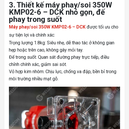
3. Thiết kế máy phay/soi 350W
KMP02-6 – DCK nhỏ gọn, đế
phay trong suốt
Máy phay/soi 350W KMP02-6 – DCK
được tối ưu cho
sự tiện lợi và chính xác:
Trọng lượng 1.8kg: Siêu nhẹ, dễ thao tác ở không gian
hẹp hoặc trên cao, không gây mỏi tay.
Đế trong suốt: Quan sát đường phay trực tiếp, điều
chỉnh chính xác, giảm sai sót.
Vỏ hợp kim nhôm: Chịu lực, chống va đập, bền bỉ trong
môi trường nhiều mạt gỗ.