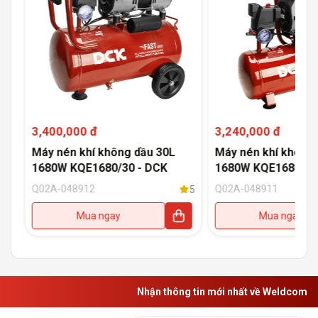
3,400,000 đ
3,240,000 đ
Máy nén khí không dầu 30L
Máy nén khí không 
1680W KQE1680/30 - DCK
1680W KQE1680/15
Q02A-048912
Q02A-048911
5
5
Mua ngay
Mua ngay
Nhận thông tin mới nhất về Weldcom