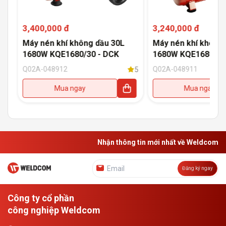
3,400,000 đ
3,240,000 đ
Máy nén khí không dầu 30L
Máy nén khí không 
1680W KQE1680/30 - DCK
1680W KQE1680/15
Q02A-048912
Q02A-048911
5
5
Mua ngay
Mua ngay
Nhận thông tin mới nhất về Weldcom
Đăng ký ngay
Công ty cổ phần
công nghiệp Weldcom