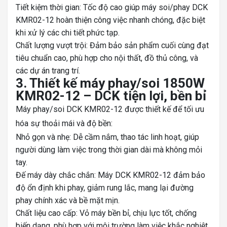
Tiết kiệm thời gian: Tốc độ cao giúp máy soi/phay DCK
KMR02-12 hoàn thiện công việc nhanh chóng, đặc biệt
khi xử lý các chi tiết phức tạp.
Chất lượng vượt trội: Đảm bảo sản phẩm cuối cùng đạt
tiêu chuẩn cao, phù hợp cho nội thất, đồ thủ công, và
các dự án trang trí.
3. Thiết kế máy phay/soi 1850W
KMR02-12 – DCK tiện lợi, bền bỉ
Máy phay/soi DCK KMR02-12 được thiết kế để tối ưu
hóa sự thoải mái và độ bền:
Nhỏ gọn và nhẹ: Dễ cầm nắm, thao tác linh hoạt, giúp
người dùng làm việc trong thời gian dài mà không mỏi
tay.
Đế máy dày chắc chắn: Máy DCK KMR02-12 đảm bảo
độ ổn định khi phay, giảm rung lắc, mang lại đường
phay chính xác và bề mặt mịn.
Chất liệu cao cấp: Vỏ máy bền bỉ, chịu lực tốt, chống
biến dạng, phù hợp với môi trường làm việc khắc nghiệt